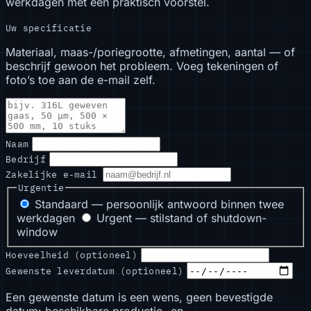
werkdagen met een praktisch voorstel.
Uw specificatie
Materiaal, maas-/poriegrootte, afmetingen, aantal — of
beschrijf gewoon het probleem. Voeg tekeningen of
foto’s toe aan de e-mail zelf.
Naam
Bedrijf
Zakelijke e-mail
Urgentie
Standaard — persoonlijk antwoord binnen twee
werkdagen
Urgent — stilstand of shutdown-
window
Hoeveelheid (optioneel)
Gewenste leverdatum (optioneel)
Een gewenste datum is een wens, geen bevestigde