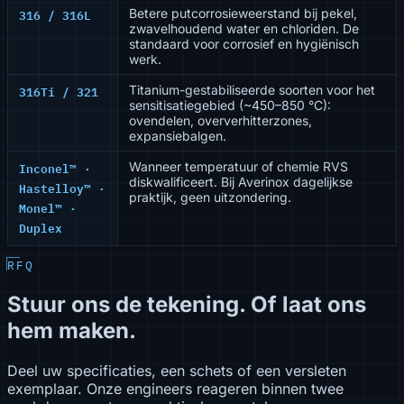
316 / 316L
Betere putcorrosieweerstand bij pekel,
zwavelhoudend water en chloriden. De
standaard voor corrosief en hygiënisch
werk.
316Ti / 321
Titanium-gestabiliseerde soorten voor het
sensitisatiegebied (~450–850 °C):
ovendelen, oververhitterzones,
expansiebalgen.
Inconel™ ·
Wanneer temperatuur of chemie RVS
diskwalificeert. Bij Averinox dagelijkse
Hastelloy™ ·
praktijk, geen uitzondering.
Monel™ ·
Duplex
RFQ
Stuur ons de tekening. Of laat ons
hem maken.
Deel uw specificaties, een schets of een versleten
exemplaar. Onze engineers reageren binnen twee