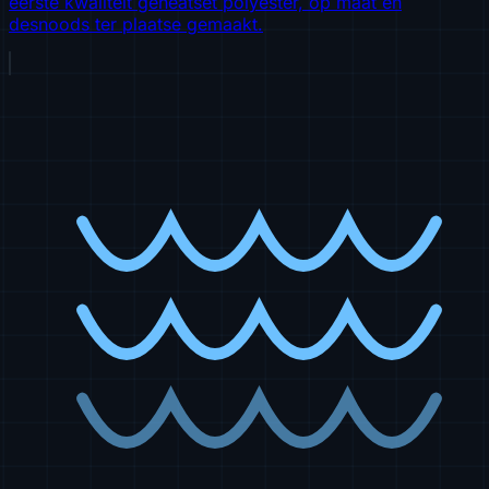
eerste kwaliteit geheatset polyester, op maat en
desnoods ter plaatse gemaakt.