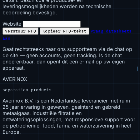
datum: beschikbare productie- en
leveringsmogelijkheden worden na technische
beoordeling bevestigd.
Website
Verstuur RFQ
Kopieer RFQ-tekst
Vraag datasheets
aan
Gaat rechtstreeks naar ons supportteam via de chat op
de site — geen accounts, geen tracking. Is de chat
onbereikbaar, dan opent dit een e-mail op uw eigen
apparaat.
AVERINOX
separation products
Averinox B.V. is een Nederlandse leverancier met ruim
25 jaar ervaring in geweven, gesinterd en gebreid
metaalgaas, industriële filtratie en
ontwateringsoplossingen, met responsieve support voor
de petrochemie, food, farma en waterzuivering in heel
Europa.