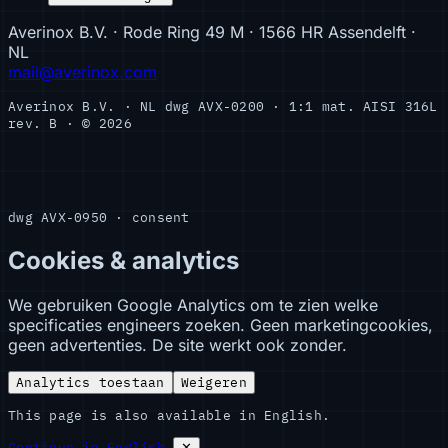
Averinox B.V. · Rode Ring 49 M · 1566 HR Assendelft ·
NL
mail@averinox.com
Averinox B.V. · NL
dwg AVX-0200 · 1:1
mat. AISI 316L
rev. B · © 2026
dwg AVX-0950 · consent
Cookies & analytics
We gebruiken Google Analytics om te zien welke
specificaties engineers zoeken. Geen marketingcookies,
geen advertenties. De site werkt ook zonder.
Analytics toestaan
Weigeren
This page is also available in English.
Continue in English
✕