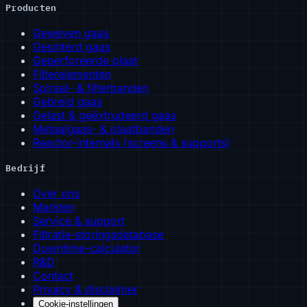
Producten
Geweven gaas
Gesinterd gaas
Geperforeerde plaat
Filterelementen
Spiraal- & filterbanden
Gebreid gaas
Gelast & geëxtrudeerd gaas
Metaalgaas- & plaatbanden
Reactor-internals (screens & supports)
Bedrijf
Over ons
Markten
Service & support
Filtratie-storingsdatabase
Downtime-calculator
R&D
Contact
Privacy & disclaimer
Cookie-instellingen