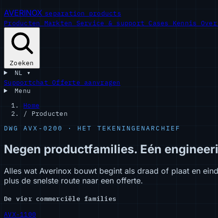
AVERINOX
separation products
Producten
Markten
Service & support
Cases
Kennis
Ove
Zoeken
NL
▾
Supportchat
Offerte aanvragen
Menu
Home
/
Producten
DWG AVX-0200 · HET TEKENINGENARCHIEF
Negen productfamilies. Eén engineer
Alles wat Averinox bouwt begint als draad of plaat en eind
plus de snelste route naar een offerte.
De vier commerciële families
AVX-1100