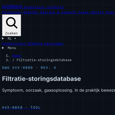
AVERINOX
separation products
Producten
Markten
Service & support
Cases
Kennis
Ove
Zoeken
NL
▾
Supportchat
Offerte aanvragen
Menu
Home
/
Filtratie-storingsdatabase
DWG AVX-0800 · REV. A
Filtratie-storingsdatabase
Symptoom, oorzaak, gaasoplossing. In de praktijk bewezen s
AVX-0850 · TOOL