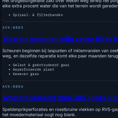
Het drogestofgehalte zakt over weken weg terwijl het pol
elke extra procent water die van het terrein wordt gereden
Spiraal- & filterbanden
AVX-0805
Waarom scheuren mijn zeven bij de l
Scheuren beginnen bij laspunten of inklemranden van zeefd
weg, en dezelfde reparatie komt elke paar maanden terug
Gelast & geëxtrudeerd gaas
Geperforeerde plaat
Geweven gaas
AVX-0806
Waarom vertoont mijn 316L-gaas putco
Speldenprikperforaties en roestbruine vlekken op RVS-gaa
het moedermateriaal oogt nog blank.