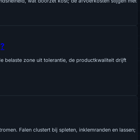
ndsnelheid, wat doorzet kost; de afvoerkosten stijgen met
g?
laste zone uit tolerantie, de productkwaliteit drijft
men. Falen clustert bij spleten, inklemranden en lassen;