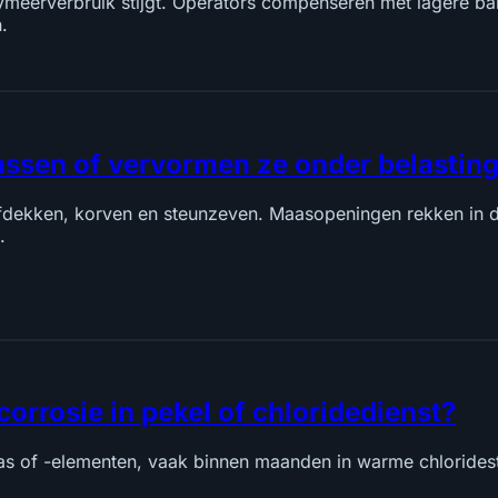
ymeerverbruik stijgt. Operators compenseren met lagere ba
.
assen of vervormen ze onder belastin
ekken, korven en steunzeven. Maasopeningen rekken in de be
.
rrosie in pekel of chloridedienst?
s of -elementen, vaak binnen maanden in warme chloridestro