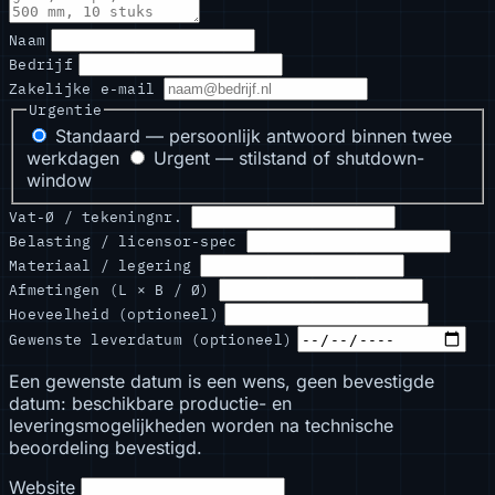
Naam
Bedrijf
Zakelijke e-mail
Urgentie
Standaard — persoonlijk antwoord binnen twee
werkdagen
Urgent — stilstand of shutdown-
window
Vat-Ø / tekeningnr.
Belasting / licensor-spec
Materiaal / legering
Afmetingen (L × B / Ø)
Hoeveelheid (optioneel)
Gewenste leverdatum (optioneel)
Een gewenste datum is een wens, geen bevestigde
datum: beschikbare productie- en
leveringsmogelijkheden worden na technische
beoordeling bevestigd.
Website