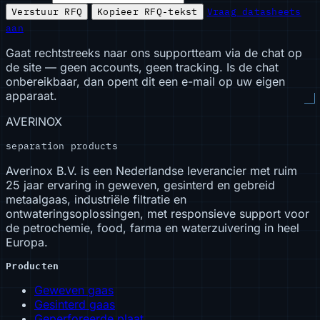
Verstuur RFQ
Kopieer RFQ-tekst
Vraag datasheets
aan
Gaat rechtstreeks naar ons supportteam via de chat op
de site — geen accounts, geen tracking. Is de chat
onbereikbaar, dan opent dit een e-mail op uw eigen
apparaat.
AVERINOX
separation products
Averinox B.V. is een Nederlandse leverancier met ruim
25 jaar ervaring in geweven, gesinterd en gebreid
metaalgaas, industriële filtratie en
ontwateringsoplossingen, met responsieve support voor
de petrochemie, food, farma en waterzuivering in heel
Europa.
Producten
Geweven gaas
Gesinterd gaas
Geperforeerde plaat