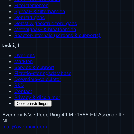
Filterelementen
Spiraal- & filterbanden
Gebreid gaas
Gelast & geëxtrudeerd gaas
Metaalgaas- & plaatbanden
Reactor-internals (screens & supports)
Bedrijf
Over ons
Markten
Service & support
Filtratie-storingsdatabase
Downtime-calculator
R&D
Contact
Privacy & disclaimer
Cookie-instellingen
Averinox B.V. · Rode Ring 49 M · 1566 HR Assendelft ·
NL
mail@averinox.com