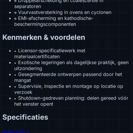
Druppelafscheiding en coalescentie in
⊕
separatoren
Vuurvastversterking in ovens en cyclonen
⊕
EMI-afscherming en kathodische-
⊕
beschermingscomponenten
Kenmerken & voordelen
Licensor-specificatiewerk met
▸
materiaalcertificaten
Exotische legeringen als dagelijkse praktijk, geen
▸
uitzondering
Gesegmenteerde ontwerpen passend door het
▸
mangat
Supervisie, inspectie en montage op locatie op
▸
verzoek
Shutdown-gedreven planning: delen gereed vóór
▸
het venster opent
Specificaties
spec.json ↗