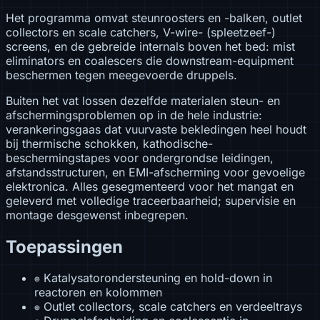
Het programma omvat steunroosters en -balken, outlet
collectors en scale catchers, V-wire- (spleetzeef-)
screens, en de gebreide internals boven het bed: mist
eliminators en coalescers die downstream-equipment
beschermen tegen meegevoerde druppels.
Buiten het vat lossen dezelfde materialen steun- en
afschermingsproblemen op in de hele industrie:
verankeringsgaas dat vuurvaste bekledingen heel houdt
bij thermische schokken, kathodische-
beschermingstapes voor ondergrondse leidingen,
afstandsstructuren, en EMI-afscherming voor gevoelige
elektronica. Alles gesegmenteerd voor het mangat en
geleverd met volledige traceerbaarheid; supervisie en
montage desgewenst inbegrepen.
Toepassingen
Katalysatorondersteuning en hold-down in
⊕
reactoren en kolommen
Outlet collectors, scale catchers en verdeeltrays
⊕