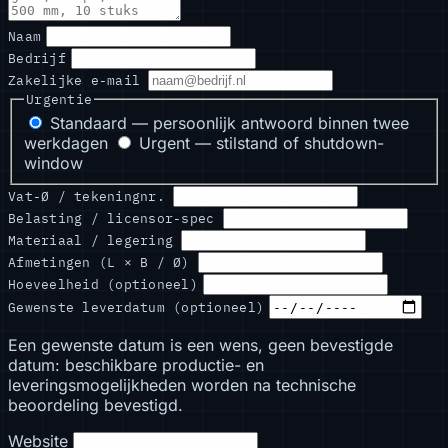
Naam
Bedrijf
Zakelijke e-mail
Urgentie
Standaard — persoonlijk antwoord binnen twee
werkdagen
Urgent — stilstand of shutdown-
window
Vat-Ø / tekeningnr.
Belasting / licensor-spec
Materiaal / legering
Afmetingen (L × B / Ø)
Hoeveelheid (optioneel)
Gewenste leverdatum (optioneel)
Een gewenste datum is een wens, geen bevestigde
datum: beschikbare productie- en
leveringsmogelijkheden worden na technische
beoordeling bevestigd.
Website