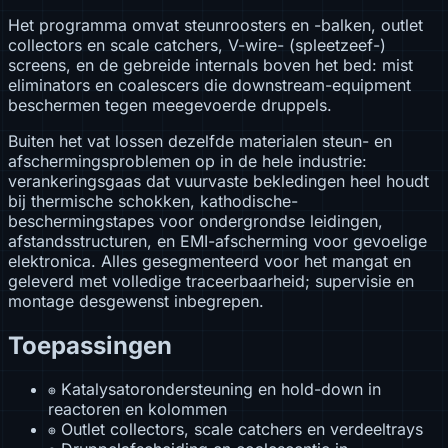
Het programma omvat steunroosters en -balken, outlet
collectors en scale catchers, V-wire- (spleetzeef-)
screens, en de gebreide internals boven het bed: mist
eliminators en coalescers die downstream-equipment
beschermen tegen meegevoerde druppels.
Buiten het vat lossen dezelfde materialen steun- en
afschermingsproblemen op in de hele industrie:
verankeringsgaas dat vuurvaste bekledingen heel houdt
bij thermische schokken, kathodische-
beschermingstapes voor ondergrondse leidingen,
afstandsstructuren, en EMI-afscherming voor gevoelige
elektronica. Alles gesegmenteerd voor het mangat en
geleverd met volledige traceerbaarheid; supervisie en
montage desgewenst inbegrepen.
Toepassingen
Katalysatorondersteuning en hold-down in
⊕
reactoren en kolommen
Outlet collectors, scale catchers en verdeeltrays
⊕