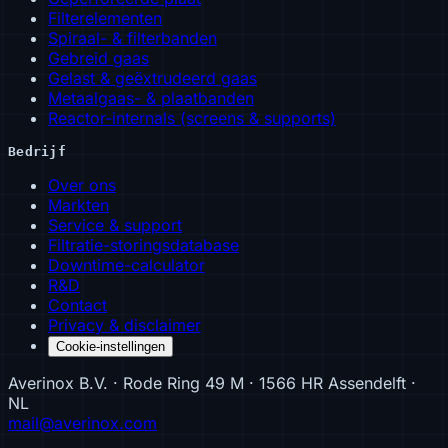
Filterelementen
Spiraal- & filterbanden
Gebreid gaas
Gelast & geëxtrudeerd gaas
Metaalgaas- & plaatbanden
Reactor-internals (screens & supports)
Bedrijf
Over ons
Markten
Service & support
Filtratie-storingsdatabase
Downtime-calculator
R&D
Contact
Privacy & disclaimer
Cookie-instellingen
Averinox B.V. · Rode Ring 49 M · 1566 HR Assendelft ·
NL
mail@averinox.com