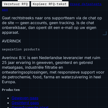
Verstuur RFQ
Kopieer RFQ-tekst
Vraag datasheets
aan
Gaat rechtstreeks naar ons supportteam via de chat op
de site — geen accounts, geen tracking. Is de chat
onbereikbaar, dan opent dit een e-mail op uw eigen
apparaat.
AVERINOX
separation products
Averinox B.V. is een Nederlandse leverancier met ruim
25 jaar ervaring in geweven, gesinterd en gebreid
metaalgaas, industriële filtratie en
ontwateringsoplossingen, met responsieve support voor
de petrochemie, food, farma en waterzuivering in heel
Europa.
Producten
Geweven gaas
Gesinterd gaas
Geperforeerde plaat