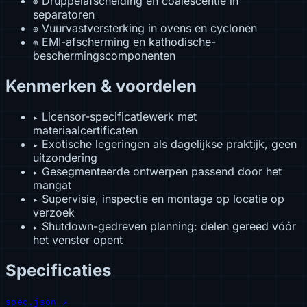
Druppelafscheiding en coalescentie in
⊕
separatoren
Vuurvastversterking in ovens en cyclonen
⊕
EMI-afscherming en kathodische-
⊕
beschermingscomponenten
Kenmerken & voordelen
Licensor-specificatiewerk met
▸
materiaalcertificaten
Exotische legeringen als dagelijkse praktijk, geen
▸
uitzondering
Gesegmenteerde ontwerpen passend door het
▸
mangat
Supervisie, inspectie en montage op locatie op
▸
verzoek
Shutdown-gedreven planning: delen gereed vóór
▸
het venster opent
Specificaties
spec.json ↗