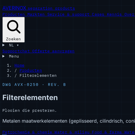
AVERINOX
separation products
Producten
Markten
Service & support
Cases
Kennis
Ove
Zoeken
NL
▾
Supportchat
Offerte aanvragen
Menu
Home
/
Producten
/
Filterelementen
DWG AVX-0250 · REV. B
Filterelementen
Plooien die presteren.
Metalen maatwerkelementen (geplisseerd, cilindrisch, con
Petrochemie & chemie
Water & milieu
Food & farma
Wate