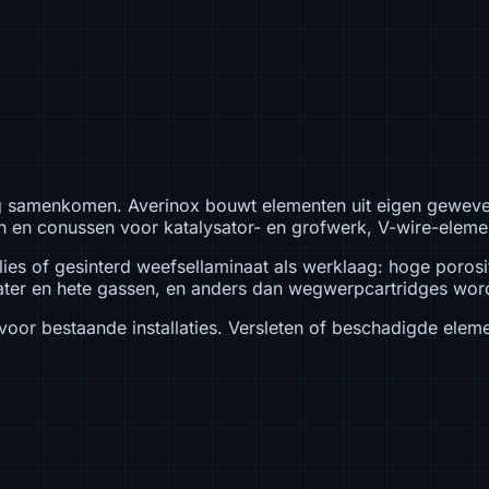
g samenkomen. Averinox bouwt elementen uit eigen geweven,
en conussen voor katalysator- en grofwerk, V-wire-element
ies of gesinterd weefsellaminaat als werklaag: hoge porosi
ater en hete gassen, en anders dan wegwerpcartridges word
oor bestaande installaties. Versleten of beschadigde eleme