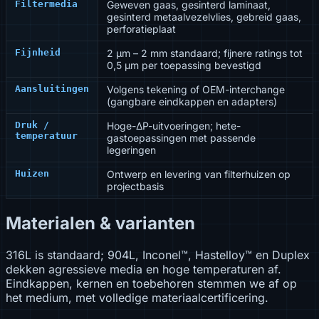
Filtermedia
Geweven gaas, gesinterd laminaat,
gesinterd metaalvezelvlies, gebreid gaas,
perforatieplaat
Fijnheid
2 µm – 2 mm standaard; fijnere ratings tot
0,5 µm per toepassing bevestigd
Aansluitingen
Volgens tekening of OEM-interchange
(gangbare eindkappen en adapters)
Druk /
Hoge-ΔP-uitvoeringen; hete-
temperatuur
gastoepassingen met passende
legeringen
Huizen
Ontwerp en levering van filterhuizen op
projectbasis
Materialen & varianten
316L is standaard; 904L, Inconel™, Hastelloy™ en Duplex
dekken agressieve media en hoge temperaturen af.
Eindkappen, kernen en toebehoren stemmen we af op
het medium, met volledige materiaalcertificering.