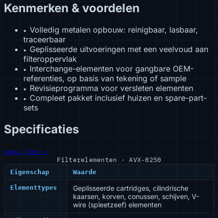
Kenmerken & voordelen
Volledig metalen opbouw: reinigbaar, lasbaar,
▸
traceerbaar
Geplisseerde uitvoeringen met een veelvoud aan
▸
filteroppervlak
Interchange-elementen voor gangbare OEM-
▸
referenties, op basis van tekening of sample
Revisieprogramma voor versleten elementen
▸
Compleet pakket inclusief huizen en spare-part-
▸
sets
Specificaties
spec.json ↗
Filterelementen · AVX-0250
Eigenschap
Waarde
Elementtypes
Geplisseerde cartridges, cilindrische
kaarsen, korven, conussen, schijven, V-
wire (spleetzeef) elementen