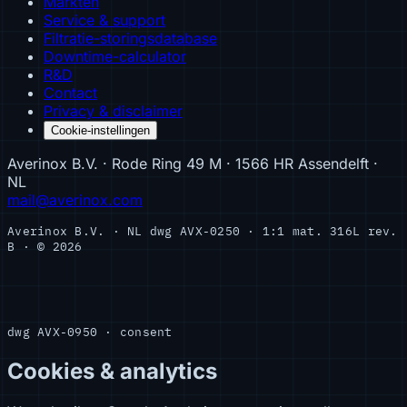
Markten
Service & support
Filtratie-storingsdatabase
Downtime-calculator
R&D
Contact
Privacy & disclaimer
Cookie-instellingen
Averinox B.V. · Rode Ring 49 M · 1566 HR Assendelft ·
NL
mail@averinox.com
Averinox B.V. · NL
dwg AVX-0250 · 1:1
mat. 316L
rev.
B · © 2026
dwg AVX-0950 · consent
Cookies & analytics