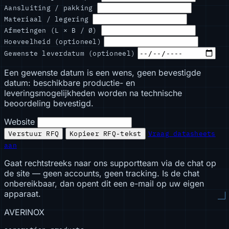
Aansluiting / pakking
Materiaal / legering
Afmetingen (L × B / Ø)
Hoeveelheid (optioneel)
Gewenste leverdatum (optioneel)
Een gewenste datum is een wens, geen bevestigde
datum: beschikbare productie- en
leveringsmogelijkheden worden na technische
beoordeling bevestigd.
Website
Verstuur RFQ
Kopieer RFQ-tekst
Vraag datasheets
aan
Gaat rechtstreeks naar ons supportteam via de chat op
de site — geen accounts, geen tracking. Is de chat
onbereikbaar, dan opent dit een e-mail op uw eigen
apparaat.
AVERINOX