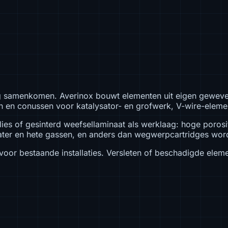
g samenkomen. Averinox bouwt elementen uit eigen geweven,
en conussen voor katalysator- en grofwerk, V-wire-element
ies of gesinterd weefsellaminaat als werklaag: hoge porosi
ater en hete gassen, en anders dan wegwerpcartridges word
oor bestaande installaties. Versleten of beschadigde eleme