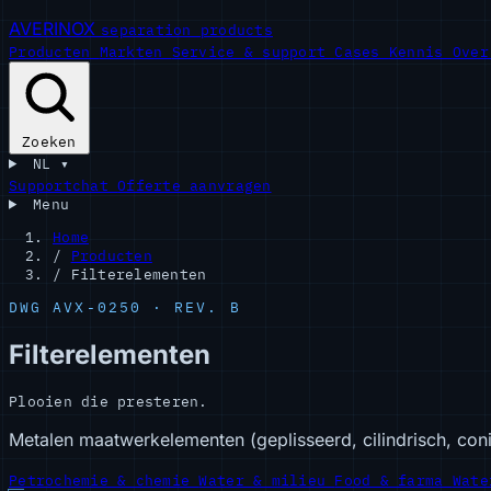
AVERINOX
separation products
Producten
Markten
Service & support
Cases
Kennis
Ove
Zoeken
NL
▾
Supportchat
Offerte aanvragen
Menu
Home
/
Producten
/
Filterelementen
DWG AVX-0250 · REV. B
Filterelementen
Plooien die presteren.
Metalen maatwerkelementen (geplisseerd, cilindrisch, con
Petrochemie & chemie
Water & milieu
Food & farma
Wate