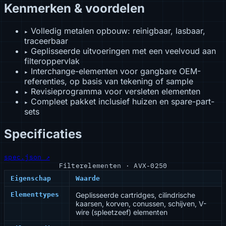
Kenmerken & voordelen
Volledig metalen opbouw: reinigbaar, lasbaar,
▸
traceerbaar
Geplisseerde uitvoeringen met een veelvoud aan
▸
filteroppervlak
Interchange-elementen voor gangbare OEM-
▸
referenties, op basis van tekening of sample
Revisieprogramma voor versleten elementen
▸
Compleet pakket inclusief huizen en spare-part-
▸
sets
Specificaties
spec.json ↗
Filterelementen · AVX-0250
Eigenschap
Waarde
Elementtypes
Geplisseerde cartridges, cilindrische
kaarsen, korven, conussen, schijven, V-
wire (spleetzeef) elementen