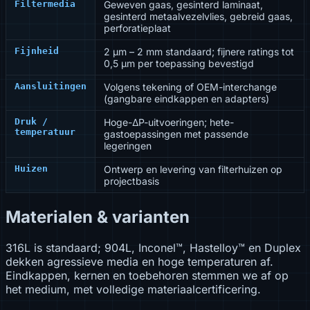
Filtermedia
Geweven gaas, gesinterd laminaat,
gesinterd metaalvezelvlies, gebreid gaas,
perforatieplaat
Fijnheid
2 µm – 2 mm standaard; fijnere ratings tot
0,5 µm per toepassing bevestigd
Aansluitingen
Volgens tekening of OEM-interchange
(gangbare eindkappen en adapters)
Druk /
Hoge-ΔP-uitvoeringen; hete-
temperatuur
gastoepassingen met passende
legeringen
Huizen
Ontwerp en levering van filterhuizen op
projectbasis
Materialen & varianten
316L is standaard; 904L, Inconel™, Hastelloy™ en Duplex
dekken agressieve media en hoge temperaturen af.
Eindkappen, kernen en toebehoren stemmen we af op
het medium, met volledige materiaalcertificering.