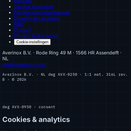
Markten
Service & support
Filtratie-storingsdatabase
Downtime-calculator
R&D
Contact
Privacy & disclaimer
Cookie-instellingen
Averinox B.V. · Rode Ring 49 M · 1566 HR Assendelft ·
NL
mail@averinox.com
Averinox B.V. · NL
dwg AVX-0250 · 1:1
mat. 316L
rev.
B · © 2026
dwg AVX-0950 · consent
Cookies & analytics