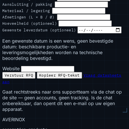
Aansluiting / pakking
Materiaal / legering
Afmetingen (L × B / Ø)
Hoeveelheid (optioneel)
Gewenste leverdatum (optioneel)
Een gewenste datum is een wens, geen bevestigde
datum: beschikbare productie- en
leveringsmogelijkheden worden na technische
beoordeling bevestigd.
Website
Verstuur RFQ
Kopieer RFQ-tekst
Vraag datasheets
aan
Gaat rechtstreeks naar ons supportteam via de chat op
de site — geen accounts, geen tracking. Is de chat
onbereikbaar, dan opent dit een e-mail op uw eigen
apparaat.
AVERINOX