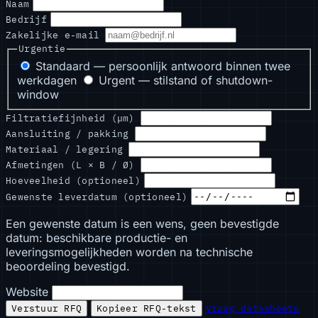
Naam
Bedrijf
Zakelijke e-mail
Urgentie
Standaard — persoonlijk antwoord binnen twee
werkdagen
Urgent — stilstand of shutdown-
window
Filtratiefijnheid (µm)
Aansluiting / pakking
Materiaal / legering
Afmetingen (L × B / Ø)
Hoeveelheid (optioneel)
Gewenste leverdatum (optioneel)
Een gewenste datum is een wens, geen bevestigde
datum: beschikbare productie- en
leveringsmogelijkheden worden na technische
beoordeling bevestigd.
Website
Verstuur RFQ
Kopieer RFQ-tekst
Vraag datasheets