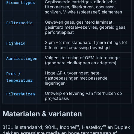
Elementtypes
Geplisseerde cartridges, cilindrische
filterkaarsen, filterkorven, conussen,
schijven, V-wire (spleetzeef) elementen
Filtermedia
Geweven gaas, gesinterd laminaat,
gesinterd metaalvezelvlies, gebreid gaas,
perforatieplaat
Fijnheid
2 µm – 2 mm standaard; fijnere ratings tot
0,5 µm per toepassing bevestigd
Aansluitingen
Volgens tekening of OEM-interchange
(gangbare eindkappen en adapters)
Druk /
Hoge-ΔP-uitvoeringen; hete-
gastoepassingen met passende
temperatuur
legeringen
Filterhuizen
Ontwerp en levering van filterhuizen op
projectbasis
Materialen & varianten
316L is standaard; 904L, Inconel™, Hastelloy™ en Duplex
dekken agressieve media en hoge temperaturen af.