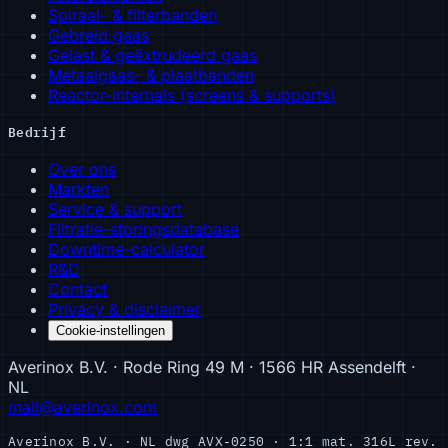
Spiraal- & filterbanden
Gebreid gaas
Gelast & geëxtrudeerd gaas
Metaalgaas- & plaatbanden
Reactor-internals (screens & supports)
Bedrijf
Over ons
Markten
Service & support
Filtratie-storingsdatabase
Downtime-calculator
R&D
Contact
Privacy & disclaimer
Cookie-instellingen
Averinox B.V. · Rode Ring 49 M · 1566 HR Assendelft ·
NL
mail@averinox.com
Averinox B.V. · NL
dwg AVX-0250 · 1:1
mat. 316L
rev.