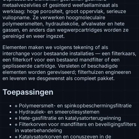
metaalvezelvlies of gesinterd weefsellaminaat als
werklaag: hoge porositeit, groot oppervlak, serieuze
vuilopname. Ze verwerken hoogmoleculaire
polymeersmelten, hydrauliekolie, afvalwater en hete
gassen, en anders dan wegwerpcartridges worden ze
gereinigd en weer ingezet.
Elementen maken we volgens tekening of als
interchange voor bestaande installaties — een filterkaars,
een filterkorf voor een bestaand mandfilter of een
geplisseerde cartridge. Versleten of beschadigde
elementen worden gereviseerd; filterhuizen engineeren
en leveren we desgewenst als compleet pakket.
Toepassingen
Polymeersmelt- en spinkopbeschermingsfiltratie
⊕
Hydrauliek- en smeeroliesystemen
⊕
Hete-gasfiltratie en katalysatorterugwinning
⊕
Filterkorven voor mandfilters en beveiligingsfilters
⊕
in waterbehandeling
Katalysatorkorven en conuszeven in de
⊕