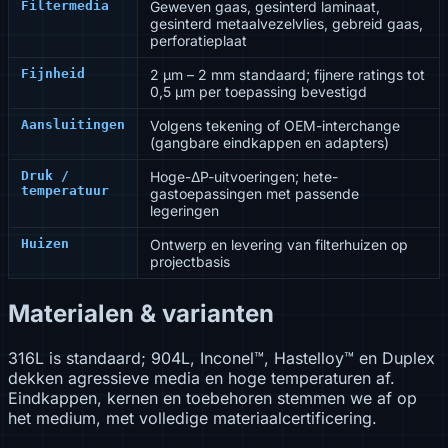
Filtermedia
Geweven gaas, gesinterd laminaat,
gesinterd metaalvezelvlies, gebreid gaas,
perforatieplaat
Fijnheid
2 µm – 2 mm standaard; fijnere ratings tot
0,5 µm per toepassing bevestigd
Aansluitingen
Volgens tekening of OEM-interchange
(gangbare eindkappen en adapters)
Druk /
Hoge-ΔP-uitvoeringen; hete-
temperatuur
gastoepassingen met passende
legeringen
Huizen
Ontwerp en levering van filterhuizen op
projectbasis
Materialen & varianten
316L is standaard; 904L, Inconel™, Hastelloy™ en Duplex
dekken agressieve media en hoge temperaturen af.
Eindkappen, kernen en toebehoren stemmen we af op
het medium, met volledige materiaalcertificering.