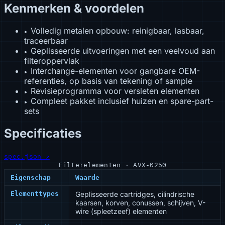
Kenmerken & voordelen
Volledig metalen opbouw: reinigbaar, lasbaar,
▸
traceerbaar
Geplisseerde uitvoeringen met een veelvoud aan
▸
filteroppervlak
Interchange-elementen voor gangbare OEM-
▸
referenties, op basis van tekening of sample
Revisieprogramma voor versleten elementen
▸
Compleet pakket inclusief huizen en spare-part-
▸
sets
Specificaties
spec.json ↗
Filterelementen · AVX-0250
Eigenschap
Waarde
Elementtypes
Geplisseerde cartridges, cilindrische
kaarsen, korven, conussen, schijven, V-
wire (spleetzeef) elementen