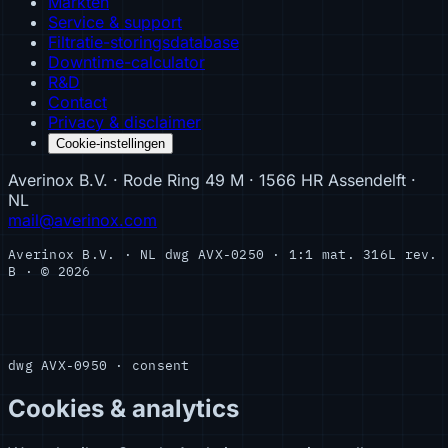
Markten
Service & support
Filtratie-storingsdatabase
Downtime-calculator
R&D
Contact
Privacy & disclaimer
Cookie-instellingen
Averinox B.V. · Rode Ring 49 M · 1566 HR Assendelft ·
NL
mail@averinox.com
Averinox B.V. · NL
dwg AVX-0250 · 1:1
mat. 316L
rev.
B · © 2026
dwg AVX-0950 · consent
Cookies & analytics