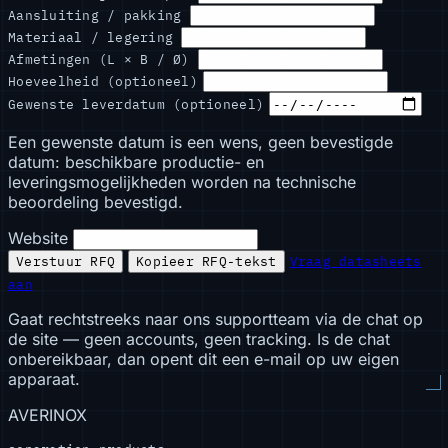
Aansluiting / pakking
Materiaal / legering
Afmetingen (L × B / Ø)
Hoeveelheid (optioneel)
Gewenste leverdatum (optioneel)
Een gewenste datum is een wens, geen bevestigde
datum: beschikbare productie- en
leveringsmogelijkheden worden na technische
beoordeling bevestigd.
Website
Verstuur RFQ
Kopieer RFQ-tekst
Vraag datasheets
aan
Gaat rechtstreeks naar ons supportteam via de chat op
de site — geen accounts, geen tracking. Is de chat
onbereikbaar, dan opent dit een e-mail op uw eigen
apparaat.
AVERINOX