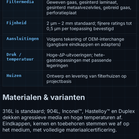
Filtermedia
Geweven gaas, gesinterd laminaat,
gesinterd metaalvezelvlies, gebreid gaas,
perforatieplaat
Fijnheid
2 µm – 2 mm standaard; fijnere ratings tot
0,5 µm per toepassing bevestigd
Aansluitingen
Volgens tekening of OEM-interchange
(gangbare eindkappen en adapters)
Druk /
Hoge-ΔP-uitvoeringen; hete-
temperatuur
gastoepassingen met passende
legeringen
Huizen
Ontwerp en levering van filterhuizen op
projectbasis
Materialen & varianten
316L is standaard; 904L, Inconel™, Hastelloy™ en Duplex
dekken agressieve media en hoge temperaturen af.
Eindkappen, kernen en toebehoren stemmen we af op
het medium, met volledige materiaalcertificering.