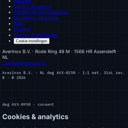
Markten
Service & support
Filtratie-storingsdatabase
Downtime-calculator
R&D
Contact
Privacy & disclaimer
Cookie-instellingen
Averinox B.V. · Rode Ring 49 M · 1566 HR Assendelft ·
NL
mail@averinox.com
Averinox B.V. · NL
dwg AVX-0250 · 1:1
mat. 316L
rev.
B · © 2026
dwg AVX-0950 · consent
Cookies & analytics