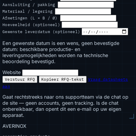
Aansluiting / pakking
Materiaal / legering
Afmetingen (L × B / Ø)
Hoeveelheid (optioneel)
Gewenste leverdatum (optioneel)
Een gewenste datum is een wens, geen bevestigde
datum: beschikbare productie- en
leveringsmogelijkheden worden na technische
beoordeling bevestigd.
Website
Verstuur RFQ
Kopieer RFQ-tekst
Vraag datasheets
aan
Gaat rechtstreeks naar ons supportteam via de chat op
de site — geen accounts, geen tracking. Is de chat
onbereikbaar, dan opent dit een e-mail op uw eigen
apparaat.
AVERINOX