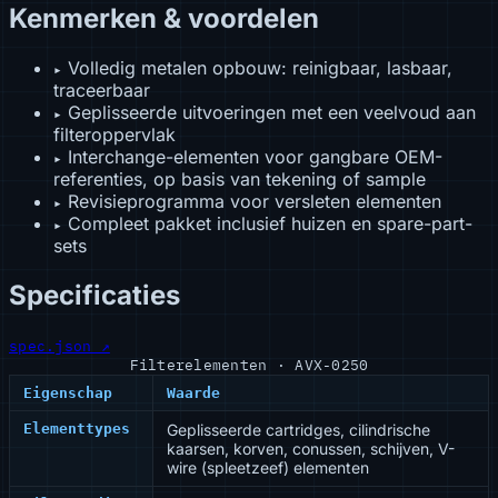
Kenmerken & voordelen
Volledig metalen opbouw: reinigbaar, lasbaar,
▸
traceerbaar
Geplisseerde uitvoeringen met een veelvoud aan
▸
filteroppervlak
Interchange-elementen voor gangbare OEM-
▸
referenties, op basis van tekening of sample
Revisieprogramma voor versleten elementen
▸
Compleet pakket inclusief huizen en spare-part-
▸
sets
Specificaties
spec.json ↗
Filterelementen · AVX-0250
Eigenschap
Waarde
Elementtypes
Geplisseerde cartridges, cilindrische
kaarsen, korven, conussen, schijven, V-
wire (spleetzeef) elementen