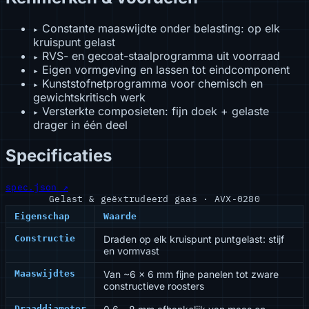
Constante maaswijdte onder belasting: op elk
▸
kruispunt gelast
RVS- en gecoat-staalprogramma uit voorraad
▸
Eigen vormgeving en lassen tot eindcomponent
▸
Kunststofnetprogramma voor chemisch en
▸
gewichtskritisch werk
Versterkte composieten: fijn doek + gelaste
▸
drager in één deel
Specificaties
spec.json ↗
Gelast & geëxtrudeerd gaas · AVX-0280
Eigenschap
Waarde
Constructie
Draden op elk kruispunt puntgelast: stijf
en vormvast
Maaswijdtes
Van ~6 × 6 mm fijne panelen tot zware
constructieve roosters
Draaddiameter