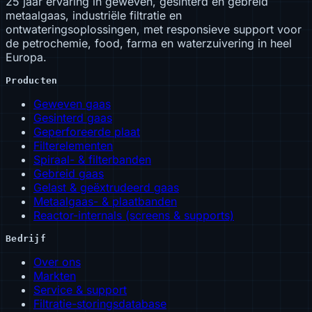
25 jaar ervaring in geweven, gesinterd en gebreid
metaalgaas, industriële filtratie en
ontwateringsoplossingen, met responsieve support voor
de petrochemie, food, farma en waterzuivering in heel
Europa.
Producten
Geweven gaas
Gesinterd gaas
Geperforeerde plaat
Filterelementen
Spiraal- & filterbanden
Gebreid gaas
Gelast & geëxtrudeerd gaas
Metaalgaas- & plaatbanden
Reactor-internals (screens & supports)
Bedrijf
Over ons
Markten
Service & support
Filtratie-storingsdatabase