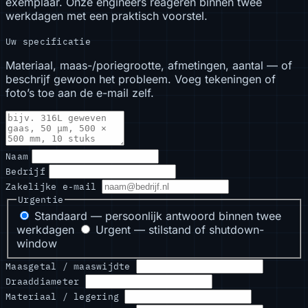
exemplaar. Onze engineers reageren binnen twee
werkdagen met een praktisch voorstel.
Uw specificatie
Materiaal, maas-/poriegrootte, afmetingen, aantal — of
beschrijf gewoon het probleem. Voeg tekeningen of
foto’s toe aan de e-mail zelf.
Naam
Bedrijf
Zakelijke e-mail
Urgentie
Standaard — persoonlijk antwoord binnen twee
werkdagen
Urgent — stilstand of shutdown-
window
Maasgetal / maaswijdte
Draaddiameter
Materiaal / legering