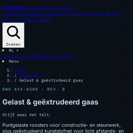
AVERINOX
separation products
Producten
Markten
Service & support
Cases
Kennis
Over ons
R&D
Contact
Zoeken
NL
▾
Supportchat
Offerte aanvragen
Menu
Home
/
Producten
/
Gelast & geëxtrudeerd gaas
DWG AVX-0280 · REV. B
Gelast & geëxtrudeerd gaas
Stijf waar het telt.
Puntgelaste roosters voor constructie- en steunwerk,
plus geëxtrudeerd kunststofnet voor licht afstands- en