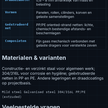
0,6 – 8 mm afhankelijk van maas en
belasting
Vormen
Panelen, rollen, cilinders, korven en
gelaste samenstellingen
Geëxtrudeerd
PP/PE oriented-strand netten: lichte,
net
chemisch bestendige afstands- en
beschermlagen
Composieten
Fijn gaas mechanisch verbonden met
gelaste dragers voor versterkte zeven
Materialen & varianten
Constructie- en verzinkt staal voor algemeen werk;
304/316L voor corrosie en hygiëne; geëxtrudeerde
netten in PP en PE. Andere legeringen en draadcoatings
op projectbasis.
Mild steel
Galvanised steel
304/316L
PP/PE
(extruded)
Veelgestelde vragen