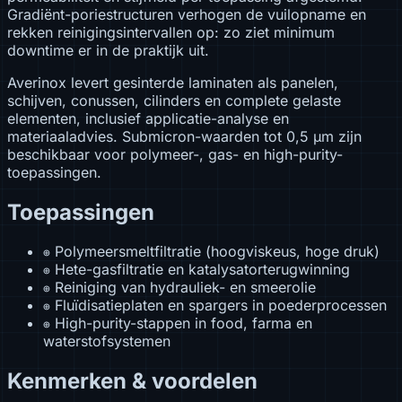
Gradiënt-poriestructuren verhogen de vuilopname en
rekken reinigingsintervallen op: zo ziet minimum
downtime er in de praktijk uit.
Averinox levert gesinterde laminaten als panelen,
schijven, conussen, cilinders en complete gelaste
elementen, inclusief applicatie-analyse en
materiaaladvies. Submicron-waarden tot 0,5 µm zijn
beschikbaar voor polymeer-, gas- en high-purity-
toepassingen.
Toepassingen
Polymeersmeltfiltratie (hoogviskeus, hoge druk)
⊕
Hete-gasfiltratie en katalysatorterugwinning
⊕
Reiniging van hydrauliek- en smeerolie
⊕
Fluïdisatieplaten en spargers in poederprocessen
⊕
High-purity-stappen in food, farma en
⊕
waterstofsystemen
Kenmerken & voordelen