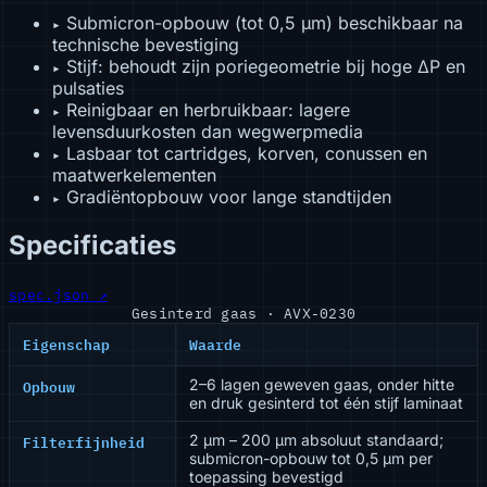
Submicron-opbouw (tot 0,5 µm) beschikbaar na
▸
technische bevestiging
Stijf: behoudt zijn poriegeometrie bij hoge ΔP en
▸
pulsaties
Reinigbaar en herbruikbaar: lagere
▸
levensduurkosten dan wegwerpmedia
Lasbaar tot cartridges, korven, conussen en
▸
maatwerkelementen
Gradiëntopbouw voor lange standtijden
▸
Specificaties
spec.json ↗
Gesinterd gaas · AVX-0230
Eigenschap
Waarde
Opbouw
2–6 lagen geweven gaas, onder hitte
en druk gesinterd tot één stijf laminaat
Filterfijnheid
2 µm – 200 µm absoluut standaard;
submicron-opbouw tot 0,5 µm per
toepassing bevestigd