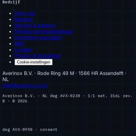
Bedrijf
Over ons
Markten
Service & support
Filtratie-storingsdatabase
Downtime-calculator
R&D
Contact
Privacy & disclaimer
Cookie-instellingen
Averinox B.V. · Rode Ring 49 M · 1566 HR Assendelft ·
NL
mail@averinox.com
Averinox B.V. · NL
dwg AVX-0230 · 1:1
mat. 316L
rev.
B · © 2026
dwg AVX-0950 · consent