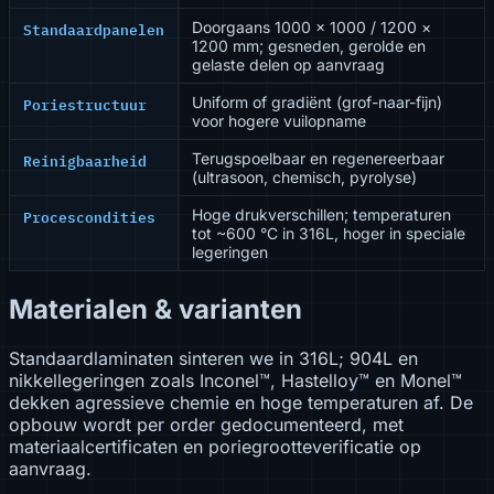
Standaardpanelen
Doorgaans 1000 × 1000 / 1200 ×
1200 mm; gesneden, gerolde en
gelaste delen op aanvraag
Poriestructuur
Uniform of gradiënt (grof-naar-fijn)
voor hogere vuilopname
Reinigbaarheid
Terugspoelbaar en regenereerbaar
(ultrasoon, chemisch, pyrolyse)
Procescondities
Hoge drukverschillen; temperaturen
tot ~600 °C in 316L, hoger in speciale
legeringen
Materialen & varianten
Standaardlaminaten sinteren we in 316L; 904L en
nikkellegeringen zoals Inconel™, Hastelloy™ en Monel™
dekken agressieve chemie en hoge temperaturen af. De
opbouw wordt per order gedocumenteerd, met
materiaalcertificaten en poriegrootteverificatie op
aanvraag.