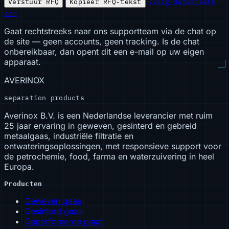
Verstuur RFQ
Kopieer RFQ-tekst
Vraag datasheets
aan
Gaat rechtstreeks naar ons supportteam via de chat op
de site — geen accounts, geen tracking. Is de chat
onbereikbaar, dan opent dit een e-mail op uw eigen
apparaat.
AVERINOX
separation products
Averinox B.V. is een Nederlandse leverancier met ruim
25 jaar ervaring in geweven, gesinterd en gebreid
metaalgaas, industriële filtratie en
ontwateringsoplossingen, met responsieve support voor
de petrochemie, food, farma en waterzuivering in heel
Europa.
Producten
Geweven gaas
Gesinterd gaas
Geperforeerde plaat