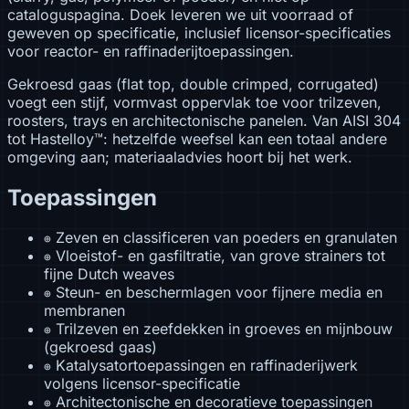
cataloguspagina. Doek leveren we uit voorraad of
geweven op specificatie, inclusief licensor-specificaties
voor reactor- en raffinaderijtoepassingen.
Gekroesd gaas (flat top, double crimped, corrugated)
voegt een stijf, vormvast oppervlak toe voor trilzeven,
roosters, trays en architectonische panelen. Van AISI 304
tot Hastelloy™: hetzelfde weefsel kan een totaal andere
omgeving aan; materiaaladvies hoort bij het werk.
Toepassingen
Zeven en classificeren van poeders en granulaten
⊕
Vloeistof- en gasfiltratie, van grove strainers tot
⊕
fijne Dutch weaves
Steun- en beschermlagen voor fijnere media en
⊕
membranen
Trilzeven en zeefdekken in groeves en mijnbouw
⊕
(gekroesd gaas)
Katalysatortoepassingen en raffinaderijwerk
⊕
volgens licensor-specificatie
Architectonische en decoratieve toepassingen
⊕