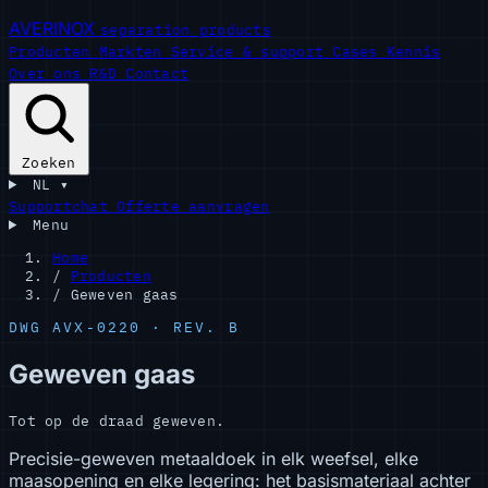
AVERINOX
separation products
Producten
Markten
Service & support
Cases
Kennis
Over ons
R&D
Contact
Zoeken
NL
▾
Supportchat
Offerte aanvragen
Menu
Home
/
Producten
/
Geweven gaas
DWG AVX-0220 · REV. B
Geweven gaas
Tot op de draad geweven.
Precisie-geweven metaaldoek in elk weefsel, elke
maasopening en elke legering: het basismateriaal achter