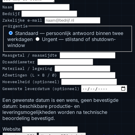
Naam
Bedrijf
Zakelijke e-mail
Urgentie
Standaard — persoonlijk antwoord binnen twee
werkdagen
Urgent — stilstand of shutdown-
window
Maasgetal / maaswijdte
Draaddiameter
Materiaal / legering
Afmetingen (L × B / Ø)
Hoeveelheid (optioneel)
Gewenste leverdatum (optioneel)
Een gewenste datum is een wens, geen bevestigde
datum: beschikbare productie- en
leveringsmogelijkheden worden na technische
beoordeling bevestigd.
Website