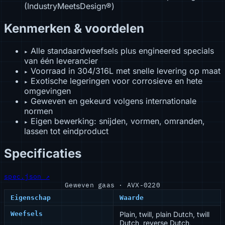
(IndustryMeetsDesign®)
Kenmerken & voordelen
Alle standaardweefsels plus engineered specials
▸
van één leverancier
Voorraad in 304/316L met snelle levering op maat
▸
Exotische legeringen voor corrosieve en hete
▸
omgevingen
Geweven en gekeurd volgens internationale
▸
normen
Eigen bewerking: snijden, vormen, omranden,
▸
lassen tot eindproduct
Specificaties
spec.json ↗
Geweven gaas · AVX-0220
Eigenschap
Waarde
Weefsels
Plain, twill, plain Dutch, twill
Dutch, reverse Dutch,