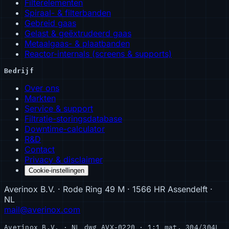
Filterelementen
Spiraal- & filterbanden
Gebreid gaas
Gelast & geëxtrudeerd gaas
Metaalgaas- & plaatbanden
Reactor-internals (screens & supports)
Bedrijf
Over ons
Markten
Service & support
Filtratie-storingsdatabase
Downtime-calculator
R&D
Contact
Privacy & disclaimer
Cookie-instellingen
Averinox B.V. · Rode Ring 49 M · 1566 HR Assendelft ·
NL
mail@averinox.com
Averinox B.V. · NL
dwg AVX-0220 · 1:1
mat. 304/304L