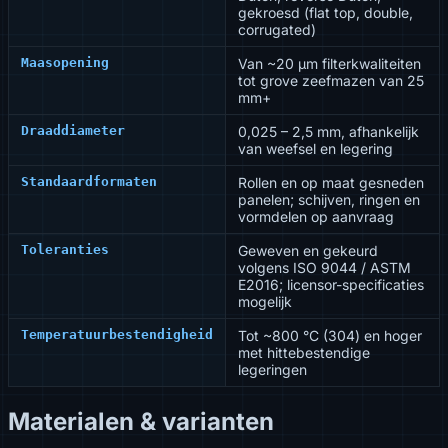
gekroesd (flat top, double,
corrugated)
Maasopening
Van ~20 µm filterkwaliteiten
tot grove zeefmazen van 25
mm+
Draaddiameter
0,025 – 2,5 mm, afhankelijk
van weefsel en legering
Standaardformaten
Rollen en op maat gesneden
panelen; schijven, ringen en
vormdelen op aanvraag
Toleranties
Geweven en gekeurd
volgens ISO 9044 / ASTM
E2016; licensor-specificaties
mogelijk
Temperatuurbestendigheid
Tot ~800 °C (304) en hoger
met hittebestendige
legeringen
Materialen & varianten