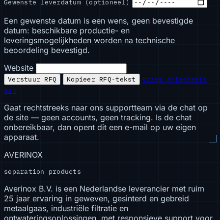
Gewenste leverdatum (optioneel)
Een gewenste datum is een wens, geen bevestigde
datum: beschikbare productie- en
leveringsmogelijkheden worden na technische
beoordeling bevestigd.
Website
Verstuur RFQ
Kopieer RFQ-tekst
Vraag datasheets
aan
Gaat rechtstreeks naar ons supportteam via de chat op
de site — geen accounts, geen tracking. Is de chat
onbereikbaar, dan opent dit een e-mail op uw eigen
apparaat.
AVERINOX
separation products
Averinox B.V. is een Nederlandse leverancier met ruim
25 jaar ervaring in geweven, gesinterd en gebreid
metaalgaas, industriële filtratie en
ontwateringsoplossingen, met responsieve support voor