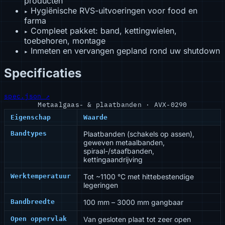
producten
Hygiënische RVS-uitvoeringen voor food en
▸
farma
Compleet pakket: band, kettingwielen,
▸
toebehoren, montage
Inmeten en vervangen gepland rond uw shutdown
▸
Specificaties
spec.json ↗
Metaalgaas- & plaatbanden · AVX-0290
Eigenschap
Waarde
Bandtypes
Plaatbanden (schakels op assen),
geweven metaalbanden,
spiraal-/staafbanden,
kettingaandrijving
Werktemperatuur
Tot ~1100 °C met hittebestendige
legeringen
Bandbreedte
100 mm – 3000 mm gangbaar
Open oppervlak
Van gesloten plaat tot zeer open