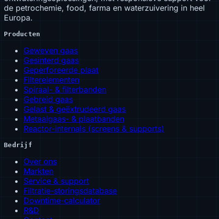
de petrochemie, food, farma en waterzuivering in heel
Europa.
Producten
Geweven gaas
Gesinterd gaas
Geperforeerde plaat
Filterelementen
Spiraal- & filterbanden
Gebreid gaas
Gelast & geëxtrudeerd gaas
Metaalgaas- & plaatbanden
Reactor-internals (screens & supports)
Bedrijf
Over ons
Markten
Service & support
Filtratie-storingsdatabase
Downtime-calculator
R&D