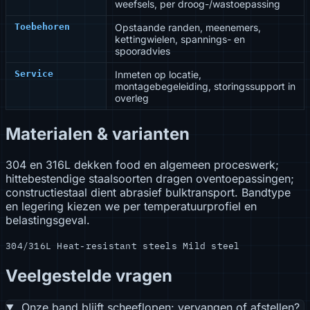
weefsels, per droog-/wastoepassing
Toebehoren
Opstaande randen, meenemers,
kettingwielen, spannings- en
spooradvies
Service
Inmeten op locatie,
montagebegeleiding, storingssupport in
overleg
Materialen & varianten
304 en 316L dekken food en algemeen proceswerk;
hittebestendige staalsoorten dragen oventoepassingen;
constructiestaal dient abrasief bulktransport. Bandtype
en legering kiezen we per temperatuurprofiel en
belastingsgeval.
304/316L
Heat-resistant steels
Mild steel
Veelgestelde vragen
Onze band blijft scheeflopen: vervangen of afstellen?