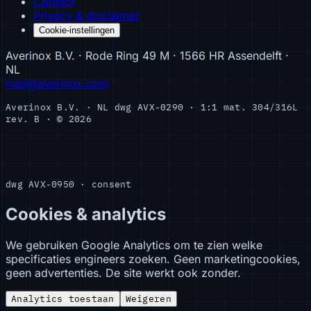
Contact
Privacy & disclaimer
Cookie-instellingen
Averinox B.V. · Rode Ring 49 M · 1566 HR Assendelft ·
NL
mail@averinox.com
Averinox B.V. · NL
dwg AVX-0290 · 1:1
mat. 304/316L
rev. B · © 2026
dwg AVX-0950 · consent
Cookies & analytics
We gebruiken Google Analytics om te zien welke
specificaties engineers zoeken. Geen marketingcookies,
geen advertenties. De site werkt ook zonder.
Analytics toestaan
Weigeren