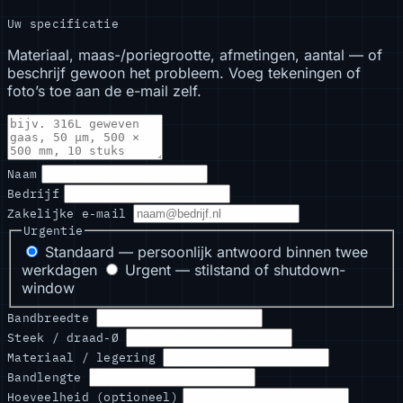
Uw specificatie
Materiaal, maas-/poriegrootte, afmetingen, aantal — of
beschrijf gewoon het probleem. Voeg tekeningen of
foto’s toe aan de e-mail zelf.
Naam
Bedrijf
Zakelijke e-mail
Urgentie
Standaard — persoonlijk antwoord binnen twee
werkdagen
Urgent — stilstand of shutdown-
window
Bandbreedte
Steek / draad-Ø
Materiaal / legering
Bandlengte
Hoeveelheid (optioneel)