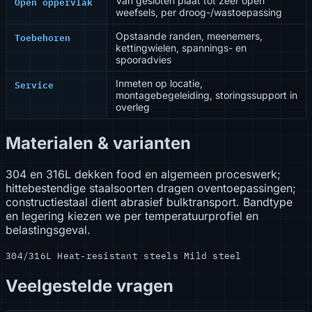
Open oppervlak
Van gesloten plaat tot zeer open
weefsels, per droog-/wastoepassing
Toebehoren
Opstaande randen, meenemers,
kettingwielen, spannings- en
spooradvies
Service
Inmeten op locatie,
montagebegeleiding, storingssupport in
overleg
Materialen & varianten
304 en 316L dekken food en algemeen proceswerk;
hittebestendige staalsoorten dragen oventoepassingen;
constructiestaal dient abrasief bulktransport. Bandtype
en legering kiezen we per temperatuurprofiel en
belastingsgeval.
304/316L
Heat-resistant steels
Mild steel
Veelgestelde vragen