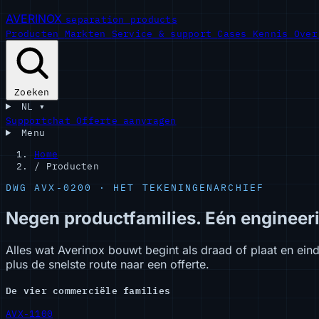
AVERINOX
separation products
Producten
Markten
Service & support
Cases
Kennis
Ove
Zoeken
NL
▾
Supportchat
Offerte aanvragen
Menu
Home
/
Producten
DWG AVX-0200 · HET TEKENINGENARCHIEF
Negen productfamilies. Eén engineer
Alles wat Averinox bouwt begint als draad of plaat en eind
plus de snelste route naar een offerte.
De vier commerciële families
AVX-1100