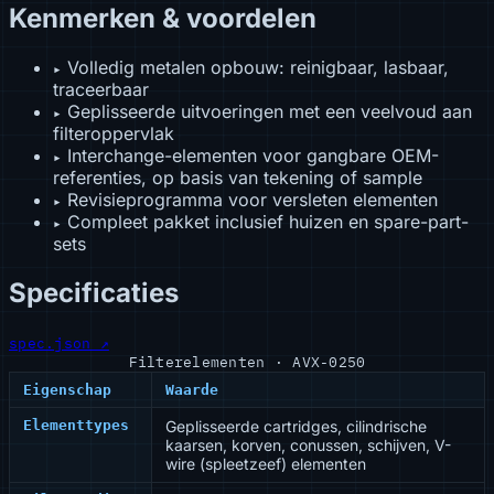
Kenmerken & voordelen
Volledig metalen opbouw: reinigbaar, lasbaar,
▸
traceerbaar
Geplisseerde uitvoeringen met een veelvoud aan
▸
filteroppervlak
Interchange-elementen voor gangbare OEM-
▸
referenties, op basis van tekening of sample
Revisieprogramma voor versleten elementen
▸
Compleet pakket inclusief huizen en spare-part-
▸
sets
Specificaties
spec.json ↗
Filterelementen · AVX-0250
Eigenschap
Waarde
Elementtypes
Geplisseerde cartridges, cilindrische
kaarsen, korven, conussen, schijven, V-
wire (spleetzeef) elementen