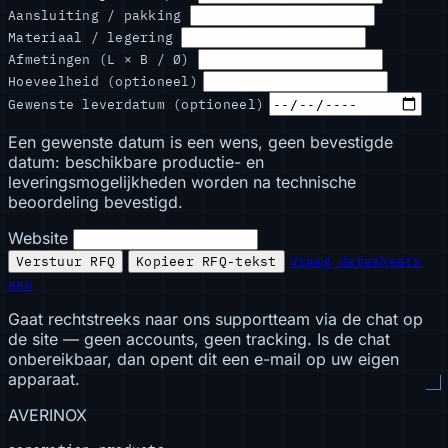
Aansluiting / pakking
Materiaal / legering
Afmetingen (L × B / Ø)
Hoeveelheid (optioneel)
Gewenste leverdatum (optioneel)
Een gewenste datum is een wens, geen bevestigde
datum: beschikbare productie- en
leveringsmogelijkheden worden na technische
beoordeling bevestigd.
Website
Verstuur RFQ
Kopieer RFQ-tekst
Vraag datasheets
aan
Gaat rechtstreeks naar ons supportteam via de chat op
de site — geen accounts, geen tracking. Is de chat
onbereikbaar, dan opent dit een e-mail op uw eigen
apparaat.
AVERINOX