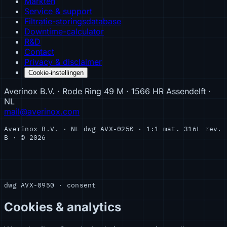
Markten
Service & support
Filtratie-storingsdatabase
Downtime-calculator
R&D
Contact
Privacy & disclaimer
Cookie-instellingen
Averinox B.V. · Rode Ring 49 M · 1566 HR Assendelft ·
NL
mail@averinox.com
Averinox B.V. · NL
dwg AVX-0250 · 1:1
mat. 316L
rev.
B · © 2026
dwg AVX-0950 · consent
Cookies & analytics