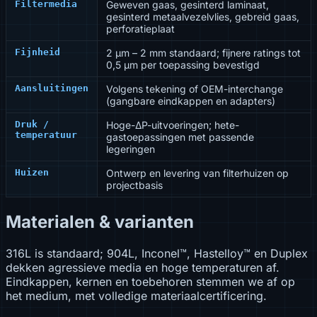
Filtermedia
Geweven gaas, gesinterd laminaat,
gesinterd metaalvezelvlies, gebreid gaas,
perforatieplaat
Fijnheid
2 µm – 2 mm standaard; fijnere ratings tot
0,5 µm per toepassing bevestigd
Aansluitingen
Volgens tekening of OEM-interchange
(gangbare eindkappen en adapters)
Druk /
Hoge-ΔP-uitvoeringen; hete-
temperatuur
gastoepassingen met passende
legeringen
Huizen
Ontwerp en levering van filterhuizen op
projectbasis
Materialen & varianten
316L is standaard; 904L, Inconel™, Hastelloy™ en Duplex
dekken agressieve media en hoge temperaturen af.
Eindkappen, kernen en toebehoren stemmen we af op
het medium, met volledige materiaalcertificering.