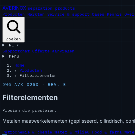
AVERINOX
separation products
Producten
Markten
Service & support
Cases
Kennis
Ove
Zoeken
NL
▾
Supportchat
Offerte aanvragen
Menu
Home
/
Producten
/
Filterelementen
DWG AVX-0250 · REV. B
Filterelementen
Plooien die presteren.
Metalen maatwerkelementen (geplisseerd, cilindrisch, con
Petrochemie & chemie
Water & milieu
Food & farma
Wate