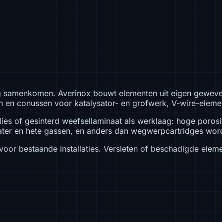
g samenkomen. Averinox bouwt elementen uit eigen geweven,
en conussen voor katalysator- en grofwerk, V-wire-element
ies of gesinterd weefsellaminaat als werklaag: hoge porosi
ater en hete gassen, en anders dan wegwerpcartridges word
oor bestaande installaties. Versleten of beschadigde eleme