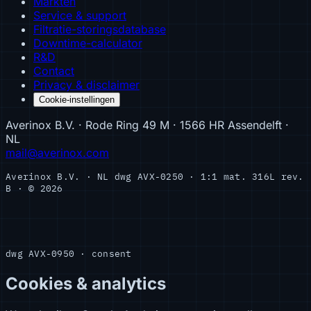
Markten
Service & support
Filtratie-storingsdatabase
Downtime-calculator
R&D
Contact
Privacy & disclaimer
Cookie-instellingen
Averinox B.V. · Rode Ring 49 M · 1566 HR Assendelft ·
NL
mail@averinox.com
Averinox B.V. · NL
dwg AVX-0250 · 1:1
mat. 316L
rev.
B · © 2026
dwg AVX-0950 · consent
Cookies & analytics