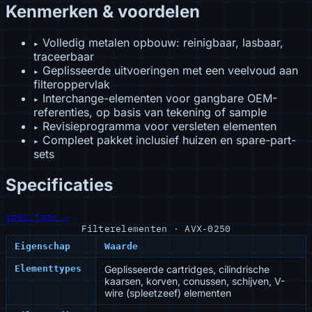
Kenmerken & voordelen
Volledig metalen opbouw: reinigbaar, lasbaar,
▸
traceerbaar
Geplisseerde uitvoeringen met een veelvoud aan
▸
filteroppervlak
Interchange-elementen voor gangbare OEM-
▸
referenties, op basis van tekening of sample
Revisieprogramma voor versleten elementen
▸
Compleet pakket inclusief huizen en spare-part-
▸
sets
Specificaties
spec.json ↗
Filterelementen · AVX-0250
Eigenschap
Waarde
Elementtypes
Geplisseerde cartridges, cilindrische
kaarsen, korven, conussen, schijven, V-
wire (spleetzeef) elementen