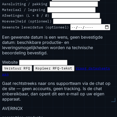
Aansluiting / pakking
Materiaal / legering
Afmetingen (L × B / Ø)
Hoeveelheid (optioneel)
Gewenste leverdatum (optioneel)
Een gewenste datum is een wens, geen bevestigde
datum: beschikbare productie- en
leveringsmogelijkheden worden na technische
beoordeling bevestigd.
Website
Verstuur RFQ
Kopieer RFQ-tekst
Vraag datasheets
aan
Gaat rechtstreeks naar ons supportteam via de chat op
de site — geen accounts, geen tracking. Is de chat
onbereikbaar, dan opent dit een e-mail op uw eigen
apparaat.
AVERINOX