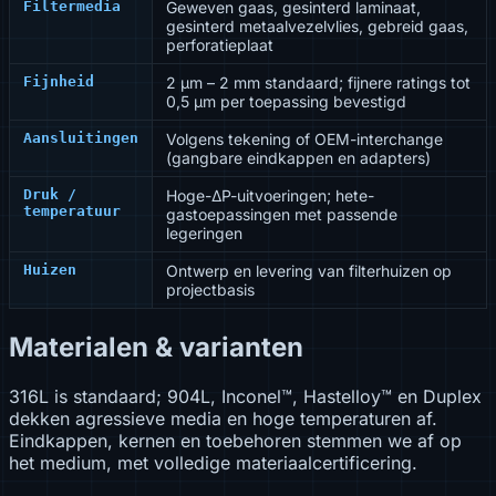
Filtermedia
Geweven gaas, gesinterd laminaat,
gesinterd metaalvezelvlies, gebreid gaas,
perforatieplaat
Fijnheid
2 µm – 2 mm standaard; fijnere ratings tot
0,5 µm per toepassing bevestigd
Aansluitingen
Volgens tekening of OEM-interchange
(gangbare eindkappen en adapters)
Druk /
Hoge-ΔP-uitvoeringen; hete-
temperatuur
gastoepassingen met passende
legeringen
Huizen
Ontwerp en levering van filterhuizen op
projectbasis
Materialen & varianten
316L is standaard; 904L, Inconel™, Hastelloy™ en Duplex
dekken agressieve media en hoge temperaturen af.
Eindkappen, kernen en toebehoren stemmen we af op
het medium, met volledige materiaalcertificering.