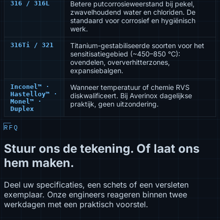
316 / 316L
Betere putcorrosieweerstand bij pekel,
zwavelhoudend water en chloriden. De
standaard voor corrosief en hygiënisch
werk.
316Ti / 321
Titanium-gestabiliseerde soorten voor het
sensitisatiegebied (~450–850 °C):
ovendelen, oververhitterzones,
expansiebalgen.
Inconel™ ·
Wanneer temperatuur of chemie RVS
Hastelloy™ ·
diskwalificeert. Bij Averinox dagelijkse
Monel™ ·
praktijk, geen uitzondering.
Duplex
RFQ
Stuur ons de tekening. Of laat ons
hem maken.
Deel uw specificaties, een schets of een versleten
exemplaar. Onze engineers reageren binnen twee
werkdagen met een praktisch voorstel.