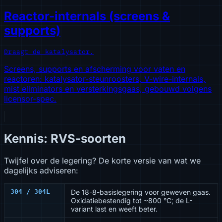
Reactor-internals (screens &
supports)
Draagt de katalysator.
Screens, supports en afscherming voor vaten en
reactoren: katalysator-steunroosters, V-wire-internals,
mist eliminators en versterkingsgaas, gebouwd volgens
licensor-spec.
Kennis: RVS-soorten
Twijfel over de legering? De korte versie van wat we
dagelijks adviseren:
304 / 304L
De 18-8-basislegering voor geweven gaas.
Oxidatiebestendig tot ~800 °C; de L-
variant last en weeft beter.