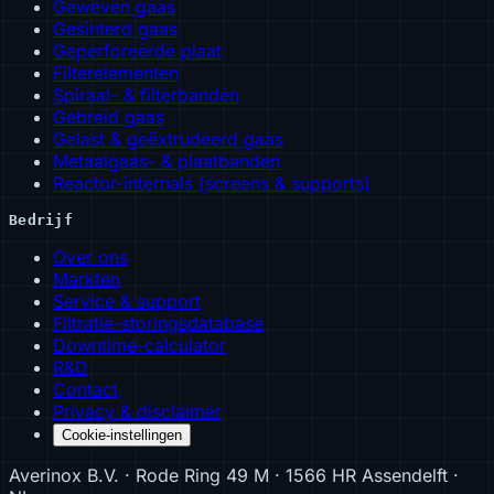
Geweven gaas
Gesinterd gaas
Geperforeerde plaat
Filterelementen
Spiraal- & filterbanden
Gebreid gaas
Gelast & geëxtrudeerd gaas
Metaalgaas- & plaatbanden
Reactor-internals (screens & supports)
Bedrijf
Over ons
Markten
Service & support
Filtratie-storingsdatabase
Downtime-calculator
R&D
Contact
Privacy & disclaimer
Cookie-instellingen
Averinox B.V. · Rode Ring 49 M · 1566 HR Assendelft ·