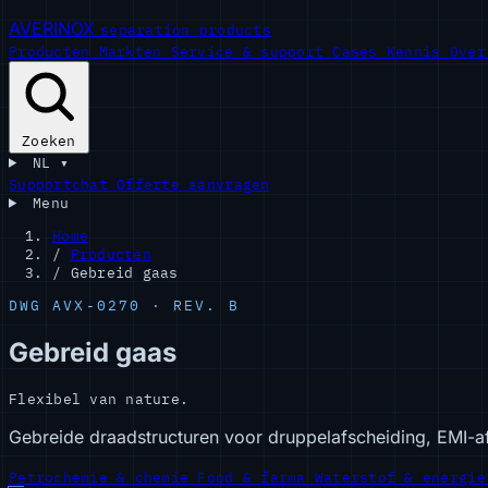
AVERINOX
separation products
Producten
Markten
Service & support
Cases
Kennis
Ove
Zoeken
NL
▾
Supportchat
Offerte aanvragen
Menu
Home
/
Producten
/
Gebreid gaas
DWG AVX-0270 · REV. B
Gebreid gaas
Flexibel van nature.
Gebreide draadstructuren voor druppelafscheiding, EMI-a
Petrochemie & chemie
Food & farma
Waterstof & energi