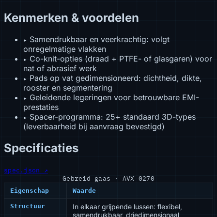
Kenmerken & voordelen
Samendrukbaar en veerkrachtig: volgt
▸
onregelmatige vlakken
Co-knit-opties (draad + PTFE- of glasgaren) voor
▸
nat of abrasief werk
Pads op vat gedimensioneerd: dichtheid, dikte,
▸
rooster en segmentering
Geleidende legeringen voor betrouwbare EMI-
▸
prestaties
Spacer-programma: 25+ standaard 3D-types
▸
(leverbaarheid bij aanvraag bevestigd)
Specificaties
spec.json ↗
Gebreid gaas · AVX-0270
Eigenschap
Waarde
Structuur
In elkaar grijpende lussen: flexibel,
samendrukbaar, driedimensionaal