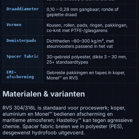
Draaddiameter
0,10 – 0,28 mm gangbaar; ronde of
geplette draad
Vormen
Kousen, rollen, pads, ringen, pakkingen,
co-knit met PTFE-/glasgarens
Demisterpads
Dichtheden ~80–300 kg/m³, met
steunroosters passend in het vat
Spacer fabric
3D-gebreid polyester, dikte 3 – 30 mm,
25+ standaardtypes
EMI-
Gebreide pakkingen en tapes in koper,
afscherming
Monel™ en RVS
Materialen & varianten
RVS 304/316L is standaard voor proceswerk; koper,
aluminium en Monel™ bedienen afscherming en
maritieme atmosferen; Hastelloy™ kan tegen agressieve
chemie. Spacer fabric breien we in polyester (PES),
desgewenst hydrofoob uitgevoerd.