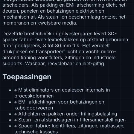
afscheiders. Als pakking en EMI-afscherming dicht het
deuren, panelen en behuizingen elektrisch en
mechanisch af. Als steun- en beschermlaag ontziet het
membranen en kwetsbare media.
Dezelfde breitechniek in polyestergaren levert 3D-
spacer fabric: twee textielvlakken op afstand gehouden
door poolgarens, 3 tot 30 mm dik. Het verdeelt
drukpieken en transporteert lucht en vocht: micro-
airconditioning voor filters, zittingen en industriële
supports. Wasbaar, recyclebaar en niet-giftig.
Toepassingen
Mist eliminators en coalescer-internals in
⊕
proceskolommen
EMI-afdichtingen voor behuizingen en
⊕
kabeldoorvoeren
Afdichten en pakken onder trillingsbelasting
⊕
Steun- en afstandslagen in filtersamenstellingen
⊕
Spacer fabric: luchtfilters, zittingen, matrassen,
⊕
technische kussens