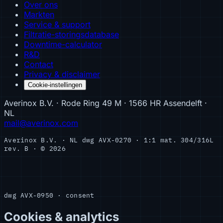
Over ons
Markten
Service & support
Filtratie-storingsdatabase
Downtime-calculator
R&D
Contact
Privacy & disclaimer
Cookie-instellingen
Averinox B.V. · Rode Ring 49 M · 1566 HR Assendelft ·
NL
mail@averinox.com
Averinox B.V. · NL
dwg AVX-0270 · 1:1
mat. 304/316L
rev. B · © 2026
dwg AVX-0950 · consent
Cookies & analytics