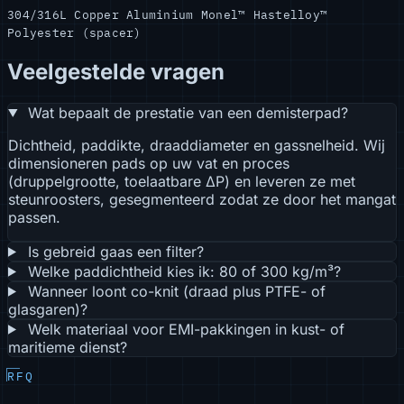
304/316L
Copper
Aluminium
Monel™
Hastelloy™
Polyester (spacer)
Veelgestelde vragen
Wat bepaalt de prestatie van een demisterpad?
Dichtheid, paddikte, draaddiameter en gassnelheid. Wij
dimensioneren pads op uw vat en proces
(druppelgrootte, toelaatbare ΔP) en leveren ze met
steunroosters, gesegmenteerd zodat ze door het mangat
passen.
Is gebreid gaas een filter?
Welke paddichtheid kies ik: 80 of 300 kg/m³?
Wanneer loont co-knit (draad plus PTFE- of
glasgaren)?
Welk materiaal voor EMI-pakkingen in kust- of
maritieme dienst?
RFQ