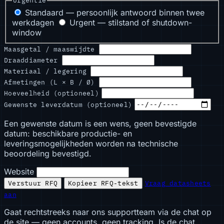
Urgentie
Standaard — persoonlijk antwoord binnen twee
werkdagen
Urgent — stilstand of shutdown-
window
Maasgetal / maaswijdte
Draaddiameter
Materiaal / legering
Afmetingen (L × B / Ø)
Hoeveelheid (optioneel)
Gewenste leverdatum (optioneel)
Een gewenste datum is een wens, geen bevestigde
datum: beschikbare productie- en
leveringsmogelijkheden worden na technische
beoordeling bevestigd.
Website
Verstuur RFQ
Kopieer RFQ-tekst
Vraag datasheets
aan
Gaat rechtstreeks naar ons supportteam via de chat op
de site — geen accounts, geen tracking. Is de chat