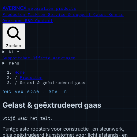
AVERINOX
separation products
Producten
Markten
Service & support
Cases
Kennis
Over ons
R&D
Contact
Zoeken
NL
▾
Supportchat
Offerte aanvragen
Menu
Home
/
Producten
/
Gelast & geëxtrudeerd gaas
DWG AVX-0280 · REV. B
Gelast & geëxtrudeerd gaas
Stijf waar het telt.
Puntgelaste roosters voor constructie- en steunwerk,
plus geëxtrudeerd kunststofnet voor licht afstands- en