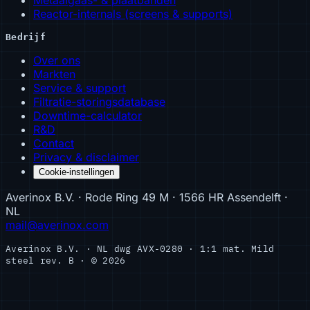
Reactor-internals (screens & supports)
Bedrijf
Over ons
Markten
Service & support
Filtratie-storingsdatabase
Downtime-calculator
R&D
Contact
Privacy & disclaimer
Cookie-instellingen
Averinox B.V. · Rode Ring 49 M · 1566 HR Assendelft ·
NL
mail@averinox.com
Averinox B.V. · NL
dwg AVX-0280 · 1:1
mat. Mild
steel
rev. B · © 2026