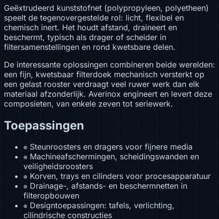
Geëxtrudeerd kunststofnet (polypropyleen, polyetheen)
speelt de tegenovergestelde rol: licht, flexibel en
chemisch inert. Het houdt afstand, draineert en
beschermt, typisch als drager of scheider in
filtersamenstellingen en rond kwetsbare delen.
De interessante oplossingen combineren beide werelden:
een fijn, kwetsbaar filterdoek mechanisch versterkt op
een gelast rooster verdraagt veel ruwer werk dan elk
materiaal afzonderlijk. Averinox engineert en levert deze
composieten, van enkele zeven tot seriewerk.
Toepassingen
Steunroosters en dragers voor fijnere media
⊕
Machineafschermingen, scheidingswanden en
⊕
veiligheidsroosters
Korven, trays en cilinders voor procesapparatuur
⊕
Drainage-, afstands- en beschermnetten in
⊕
filteropbouwen
Designtoepassingen: tafels, verlichting,
⊕
cilindrische constructies