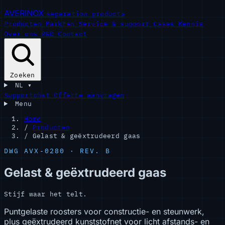
AVERINOX
separation products
Producten
Markten
Service & support
Cases
Kennis
Over ons
R&D
Contact
Zoeken
NL
▾
Supportchat
Offerte aanvragen
Menu
Home
/
Producten
/
Gelast & geëxtrudeerd gaas
DWG AVX-0280 · REV. B
Gelast & geëxtrudeerd gaas
Stijf waar het telt.
Puntgelaste roosters voor constructie- en steunwerk,
plus geëxtrudeerd kunststofnet voor licht afstands- en