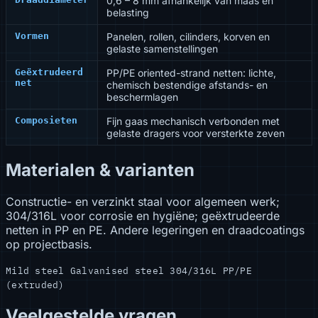
0,6 – 8 mm afhankelijk van maas en
belasting
Vormen
Panelen, rollen, cilinders, korven en
gelaste samenstellingen
Geëxtrudeerd
PP/PE oriented-strand netten: lichte,
net
chemisch bestendige afstands- en
beschermlagen
Composieten
Fijn gaas mechanisch verbonden met
gelaste dragers voor versterkte zeven
Materialen & varianten
Constructie- en verzinkt staal voor algemeen werk;
304/316L voor corrosie en hygiëne; geëxtrudeerde
netten in PP en PE. Andere legeringen en draadcoatings
op projectbasis.
Mild steel
Galvanised steel
304/316L
PP/PE
(extruded)
Veelgestelde vragen