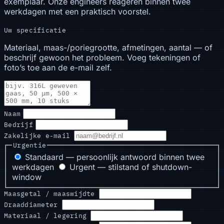
exemplaar. Onze engineers reageren binnen twee
werkdagen met een praktisch voorstel.
Uw specificatie
Materiaal, maas-/poriegrootte, afmetingen, aantal — of
beschrijf gewoon het probleem. Voeg tekeningen of
foto’s toe aan de e-mail zelf.
Naam
Bedrijf
Zakelijke e-mail
Urgentie
Standaard — persoonlijk antwoord binnen twee
werkdagen
Urgent — stilstand of shutdown-
window
Maasgetal / maaswijdte
Draaddiameter
Materiaal / legering