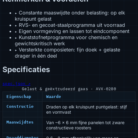
Constante maaswijdte onder belasting: op elk
▸
kruispunt gelast
RVS- en gecoat-staalprogramma uit voorraad
▸
Eigen vormgeving en lassen tot eindcomponent
▸
Kunststofnetprogramma voor chemisch en
▸
gewichtskritisch werk
Versterkte composieten: fijn doek + gelaste
▸
drager in één deel
Specificaties
spec.json ↗
Gelast & geëxtrudeerd gaas · AVX-0280
Eigenschap
Waarde
Constructie
Draden op elk kruispunt puntgelast: stijf
en vormvast
Maaswijdtes
Van ~6 × 6 mm fijne panelen tot zware
constructieve roosters
Draaddiameter