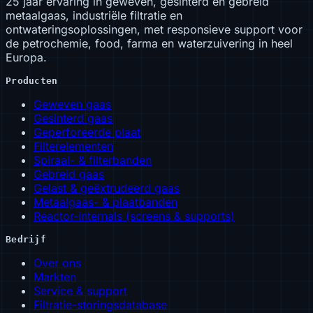
25 jaar ervaring in geweven, gesinterd en gebreid
metaalgaas, industriële filtratie en
ontwateringsoplossingen, met responsieve support voor
de petrochemie, food, farma en waterzuivering in heel
Europa.
Producten
Geweven gaas
Gesinterd gaas
Geperforeerde plaat
Filterelementen
Spiraal- & filterbanden
Gebreid gaas
Gelast & geëxtrudeerd gaas
Metaalgaas- & plaatbanden
Reactor-internals (screens & supports)
Bedrijf
Over ons
Markten
Service & support
Filtratie-storingsdatabase