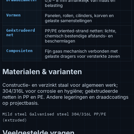
0,6 – 8 mm afhankelijk van maas en
belasting
Vormen
Panelen, rollen, cilinders, korven en
gelaste samenstellingen
Geëxtrudeerd
PP/PE oriented-strand netten: lichte,
net
chemisch bestendige afstands- en
beschermlagen
Composieten
Fijn gaas mechanisch verbonden met
gelaste dragers voor versterkte zeven
Materialen & varianten
Constructie- en verzinkt staal voor algemeen werk;
304/316L voor corrosie en hygiëne; geëxtrudeerde
netten in PP en PE. Andere legeringen en draadcoatings
op projectbasis.
Mild steel
Galvanised steel
304/316L
PP/PE
(extruded)
Veelgestelde vragen