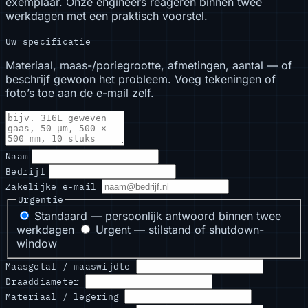
exemplaar. Onze engineers reageren binnen twee
werkdagen met een praktisch voorstel.
Uw specificatie
Materiaal, maas-/poriegrootte, afmetingen, aantal — of
beschrijf gewoon het probleem. Voeg tekeningen of
foto’s toe aan de e-mail zelf.
Naam
Bedrijf
Zakelijke e-mail
Urgentie
Standaard — persoonlijk antwoord binnen twee
werkdagen
Urgent — stilstand of shutdown-
window
Maasgetal / maaswijdte
Draaddiameter
Materiaal / legering