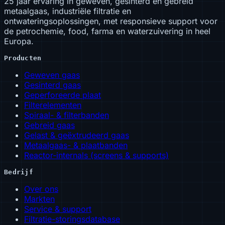
25 jaar ervaring in geweven, gesinterd en gebreid
metaalgaas, industriële filtratie en
ontwateringsoplossingen, met responsieve support voor
de petrochemie, food, farma en waterzuivering in heel
Europa.
Producten
Geweven gaas
Gesinterd gaas
Geperforeerde plaat
Filterelementen
Spiraal- & filterbanden
Gebreid gaas
Gelast & geëxtrudeerd gaas
Metaalgaas- & plaatbanden
Reactor-internals (screens & supports)
Bedrijf
Over ons
Markten
Service & support
Filtratie-storingsdatabase