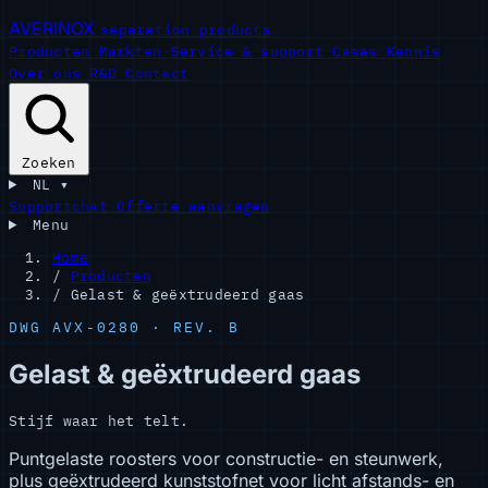
AVERINOX
separation products
Producten
Markten
Service & support
Cases
Kennis
Over ons
R&D
Contact
Zoeken
NL
▾
Supportchat
Offerte aanvragen
Menu
Home
/
Producten
/
Gelast & geëxtrudeerd gaas
DWG AVX-0280 · REV. B
Gelast & geëxtrudeerd gaas
Stijf waar het telt.
Puntgelaste roosters voor constructie- en steunwerk,
plus geëxtrudeerd kunststofnet voor licht afstands- en