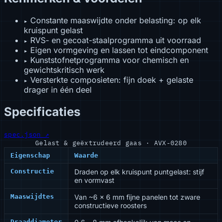
Constante maaswijdte onder belasting: op elk
▸
kruispunt gelast
RVS- en gecoat-staalprogramma uit voorraad
▸
Eigen vormgeving en lassen tot eindcomponent
▸
Kunststofnetprogramma voor chemisch en
▸
gewichtskritisch werk
Versterkte composieten: fijn doek + gelaste
▸
drager in één deel
Specificaties
spec.json ↗
Gelast & geëxtrudeerd gaas · AVX-0280
Eigenschap
Waarde
Constructie
Draden op elk kruispunt puntgelast: stijf
en vormvast
Maaswijdtes
Van ~6 × 6 mm fijne panelen tot zware
constructieve roosters
Draaddiameter