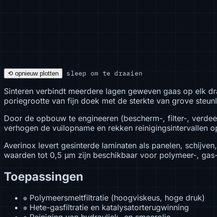
sleep om te draaien
⟲ opnieuw plotten
Sinteren verbindt meerdere lagen geweven gaas op elk draa
poriegrootte van fijn doek met de sterkte van grove steun
Door de opbouw te engineeren (bescherm-, filter-, verdeel
verhogen de vuilopname en rekken reinigingsintervallen op
Averinox levert gesinterde laminaten als panelen, schijven
waarden tot 0,5 µm zijn beschikbaar voor polymeer-, gas-
Toepassingen
Polymeersmeltfiltratie (hoogviskeus, hoge druk)
⊕
Hete-gasfiltratie en katalysatorterugwinning
⊕