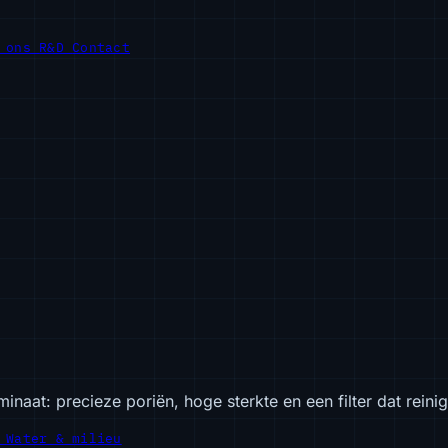
r ons
R&D
Contact
inaat: precieze poriën, hoge sterkte en een filter dat reini
e
Water & milieu