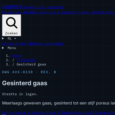
AVERINOX
separation products
Producten
Markten
Service & support
Cases
Kennis
Ove
Zoeken
NL
▾
Supportchat
Offerte aanvragen
Menu
Home
/
Producten
/
Gesinterd gaas
DWG AVX-0230 · REV. B
Gesinterd gaas
Sterkte in lagen.
Meerlaags geweven gaas, gesinterd tot een stijf poreus lam
Petrochemie & chemie
Food & farma
Waterstof & energi