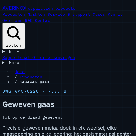
AVERINOX
separation products
Producten
Markten
Service & support
Cases
Kennis
Over ons
R&D
Contact
Zoeken
NL
▾
Supportchat
Offerte aanvragen
Menu
Home
/
Producten
/
Geweven gaas
DWG AVX-0220 · REV. B
Geweven gaas
Tot op de draad geweven.
Precisie-geweven metaaldoek in elk weefsel, elke
maasopening en elke legering: het basismateriaal achter