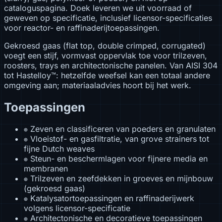
cataloguspagina. Doek leveren we uit voorraad of
geweven op specificatie, inclusief licensor-specificaties
voor reactor- en raffinaderijtoepassingen.
Gekroesd gaas (flat top, double crimped, corrugated)
voegt een stijf, vormvast oppervlak toe voor trilzeven,
roosters, trays en architectonische panelen. Van AISI 304
tot Hastelloy™: hetzelfde weefsel kan een totaal andere
omgeving aan; materiaaladvies hoort bij het werk.
Toepassingen
Zeven en classificeren van poeders en granulaten
⊕
Vloeistof- en gasfiltratie, van grove strainers tot
⊕
fijne Dutch weaves
Steun- en beschermlagen voor fijnere media en
⊕
membranen
Trilzeven en zeefdekken in groeves en mijnbouw
⊕
(gekroesd gaas)
Katalysatortoepassingen en raffinaderijwerk
⊕
volgens licensor-specificatie
Architectonische en decoratieve toepassingen
⊕