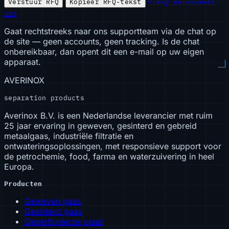
Verstuur RFQ
Kopieer RFQ-tekst
Vraag datasheets
aan
Gaat rechtstreeks naar ons supportteam via de chat op
de site — geen accounts, geen tracking. Is de chat
onbereikbaar, dan opent dit een e-mail op uw eigen
apparaat.
AVERINOX
separation products
Averinox B.V. is een Nederlandse leverancier met ruim
25 jaar ervaring in geweven, gesinterd en gebreid
metaalgaas, industriële filtratie en
ontwateringsoplossingen, met responsieve support voor
de petrochemie, food, farma en waterzuivering in heel
Europa.
Producten
Geweven gaas
Gesinterd gaas
Geperforeerde plaat