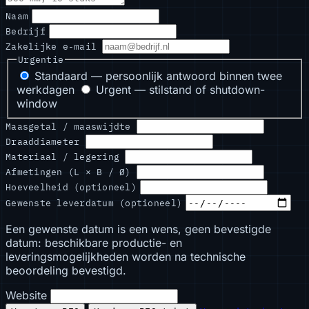
Naam
Bedrijf
Zakelijke e-mail
Urgentie
Standaard — persoonlijk antwoord binnen twee
werkdagen
Urgent — stilstand of shutdown-
window
Maasgetal / maaswijdte
Draaddiameter
Materiaal / legering
Afmetingen (L × B / Ø)
Hoeveelheid (optioneel)
Gewenste leverdatum (optioneel)
Een gewenste datum is een wens, geen bevestigde
datum: beschikbare productie- en
leveringsmogelijkheden worden na technische
beoordeling bevestigd.
Website