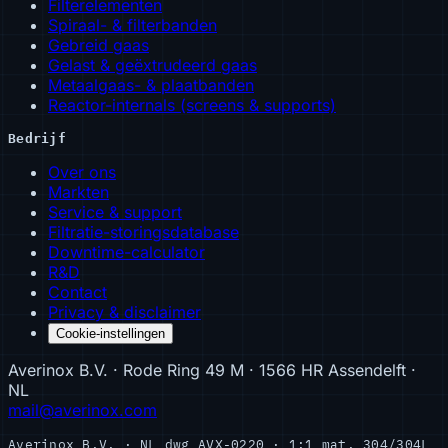
Filterelementen
Spiraal- & filterbanden
Gebreid gaas
Gelast & geëxtrudeerd gaas
Metaalgaas- & plaatbanden
Reactor-internals (screens & supports)
Bedrijf
Over ons
Markten
Service & support
Filtratie-storingsdatabase
Downtime-calculator
R&D
Contact
Privacy & disclaimer
Cookie-instellingen
Averinox B.V. · Rode Ring 49 M · 1566 HR Assendelft ·
NL
mail@averinox.com
Averinox B.V. · NL
dwg AVX-0220 · 1:1
mat. 304/304L