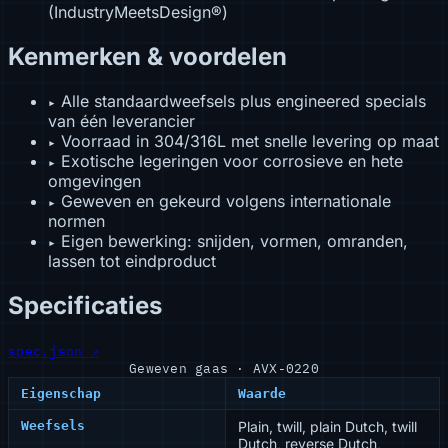
(IndustryMeetsDesign®)
Kenmerken & voordelen
Alle standaardweefsels plus engineered specials
▸
van één leverancier
Voorraad in 304/316L met snelle levering op maat
▸
Exotische legeringen voor corrosieve en hete
▸
omgevingen
Geweven en gekeurd volgens internationale
▸
normen
Eigen bewerking: snijden, vormen, omranden,
▸
lassen tot eindproduct
Specificaties
spec.json ↗
Geweven gaas · AVX-0220
Eigenschap
Waarde
Weefsels
Plain, twill, plain Dutch, twill
Dutch, reverse Dutch,