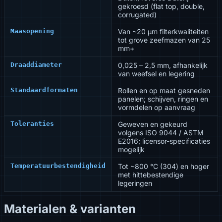
gekroesd (flat top, double,
corrugated)
Maasopening
Van ~20 µm filterkwaliteiten
tot grove zeefmazen van 25
mm+
Draaddiameter
0,025 – 2,5 mm, afhankelijk
van weefsel en legering
Standaardformaten
Rollen en op maat gesneden
panelen; schijven, ringen en
vormdelen op aanvraag
Toleranties
Geweven en gekeurd
volgens ISO 9044 / ASTM
E2016; licensor-specificaties
mogelijk
Temperatuurbestendigheid
Tot ~800 °C (304) en hoger
met hittebestendige
legeringen
Materialen & varianten