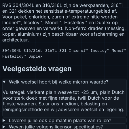
RVS 304/304L en 316/316L zijn de werkpaarden; 316Ti
en 321 dekken het sensitisatie-temperatuurgebied af.
Voor pekel, chloriden, zuren of extreme hitte worden
Inconel™, Incoloy™, Monel™, Hastelloy™ en Duplex op
order geweven en verwerkt. Non-ferro draden (messing,
koper, aluminium) zijn beschikbaar voor afscherming en
architectuur.
304/304L
316/316L
316Ti
321
Inconel™
Incoloy™
Monel™
Hastelloy™
Duplex
Veelgestelde vragen
Welk weefsel hoort bij welke micron-waarde?
Vuistregel: vierkant plain weave tot ~25 µm, plain Dutch
voor sterk doek met fijne retentie, twill Dutch voor de
fijnste waarden. Stuur ons medium, belasting en
reinigingsmethode en wij adviseren weefsel en legering.
Leveren jullie ook op maat in plaats van rollen?
Weven jullie volgens licensor-specificaties?