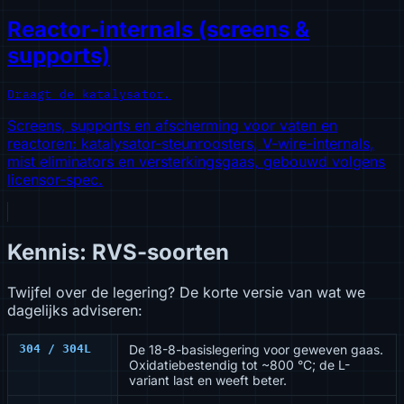
Reactor-internals (screens &
supports)
Draagt de katalysator.
Screens, supports en afscherming voor vaten en
reactoren: katalysator-steunroosters, V-wire-internals,
mist eliminators en versterkingsgaas, gebouwd volgens
licensor-spec.
Kennis: RVS-soorten
Twijfel over de legering? De korte versie van wat we
dagelijks adviseren:
304 / 304L
De 18-8-basislegering voor geweven gaas.
Oxidatiebestendig tot ~800 °C; de L-
variant last en weeft beter.