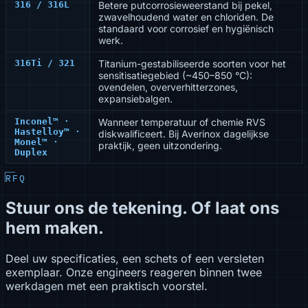
316 / 316L
Betere putcorrosieweerstand bij pekel,
zwavelhoudend water en chloriden. De
standaard voor corrosief en hygiënisch
werk.
316Ti / 321
Titanium-gestabiliseerde soorten voor het
sensitisatiegebied (~450–850 °C):
ovendelen, oververhitterzones,
expansiebalgen.
Inconel™ ·
Wanneer temperatuur of chemie RVS
Hastelloy™ ·
diskwalificeert. Bij Averinox dagelijkse
Monel™ ·
praktijk, geen uitzondering.
Duplex
RFQ
Stuur ons de tekening. Of laat ons
hem maken.
Deel uw specificaties, een schets of een versleten
exemplaar. Onze engineers reageren binnen twee
werkdagen met een praktisch voorstel.