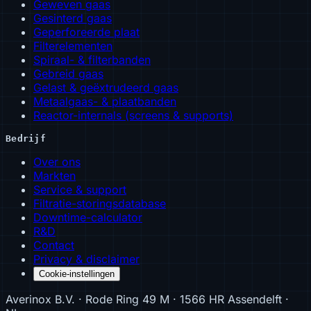
Geweven gaas
Gesinterd gaas
Geperforeerde plaat
Filterelementen
Spiraal- & filterbanden
Gebreid gaas
Gelast & geëxtrudeerd gaas
Metaalgaas- & plaatbanden
Reactor-internals (screens & supports)
Bedrijf
Over ons
Markten
Service & support
Filtratie-storingsdatabase
Downtime-calculator
R&D
Contact
Privacy & disclaimer
Cookie-instellingen
Averinox B.V. · Rode Ring 49 M · 1566 HR Assendelft ·