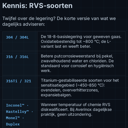
Kennis: RVS-soorten
Twijfel over de legering? De korte versie van wat we
dagelijks adviseren:
304 / 304L
De 18-8-basislegering voor geweven gaas.
Oxidatiebestendig tot ~800 °C; de L-
variant last en weeft beter.
316 / 316L
Betere putcorrosieweerstand bij pekel,
zwavelhoudend water en chloriden. De
standaard voor corrosief en hygiënisch
werk.
316Ti / 321
Titanium-gestabiliseerde soorten voor het
sensitisatiegebied (~450–850 °C):
ovendelen, oververhitterzones,
expansiebalgen.
Inconel™ ·
Wanneer temperatuur of chemie RVS
diskwalificeert. Bij Averinox dagelijkse
Hastelloy™ ·
praktijk, geen uitzondering.
Monel™ ·
Duplex