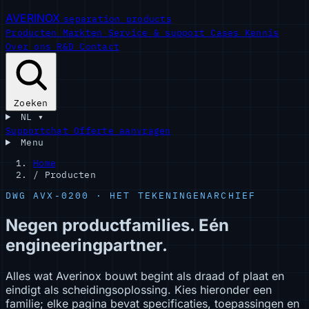
AVERINOX
separation products
Producten
Markten
Service & support
Cases
Kennis
Over ons
R&D
Contact
Zoeken
NL
▾
Supportchat
Offerte aanvragen
Menu
Home
/
Producten
DWG AVX-0200 · HET TEKENINGENARCHIEF
Negen productfamilies. Eén
engineeringpartner.
Alles wat Averinox bouwt begint als draad of plaat en
eindigt als scheidingsoplossing. Kies hieronder een
familie; elke pagina bevat specificaties, toepassingen en