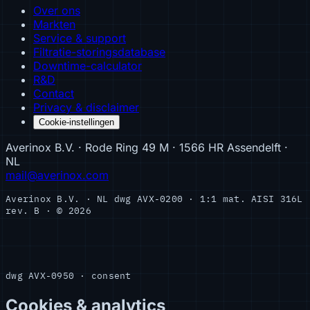
Over ons
Markten
Service & support
Filtratie-storingsdatabase
Downtime-calculator
R&D
Contact
Privacy & disclaimer
Cookie-instellingen
Averinox B.V. · Rode Ring 49 M · 1566 HR Assendelft ·
NL
mail@averinox.com
Averinox B.V. · NL
dwg AVX-0200 · 1:1
mat. AISI 316L
rev. B · © 2026
dwg AVX-0950 · consent
Cookies & analytics