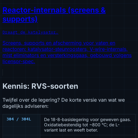
Reactor-internals (screens &
supports)
Draagt de katalysator.
Screens, supports en afscherming voor vaten en
reactoren: katalysator-steunroosters, V-wire-internals,
mist eliminators en versterkingsgaas, gebouwd volgens
licensor-spec.
Kennis: RVS-soorten
Twijfel over de legering? De korte versie van wat we
dagelijks adviseren:
304 / 304L
De 18-8-basislegering voor geweven gaas.
Oxidatiebestendig tot ~800 °C; de L-
variant last en weeft beter.