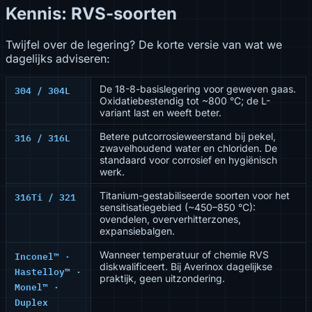
Kennis: RVS-soorten
Twijfel over de legering? De korte versie van wat we
dagelijks adviseren:
304 / 304L
De 18-8-basislegering voor geweven gaas.
Oxidatiebestendig tot ~800 °C; de L-
variant last en weeft beter.
316 / 316L
Betere putcorrosieweerstand bij pekel,
zwavelhoudend water en chloriden. De
standaard voor corrosief en hygiënisch
werk.
316Ti / 321
Titanium-gestabiliseerde soorten voor het
sensitisatiegebied (~450–850 °C):
ovendelen, oververhitterzones,
expansiebalgen.
Inconel™ ·
Wanneer temperatuur of chemie RVS
diskwalificeert. Bij Averinox dagelijkse
Hastelloy™ ·
praktijk, geen uitzondering.
Monel™ ·
Duplex