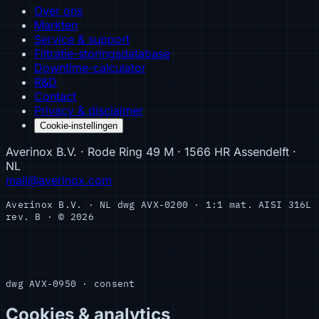
Over ons
Markten
Service & support
Filtratie-storingsdatabase
Downtime-calculator
R&D
Contact
Privacy & disclaimer
Cookie-instellingen
Averinox B.V. · Rode Ring 49 M · 1566 HR Assendelft ·
NL
mail@averinox.com
Averinox B.V. · NL
dwg AVX-0200 · 1:1
mat. AISI 316L
rev. B · © 2026
dwg AVX-0950 · consent
Cookies & analytics