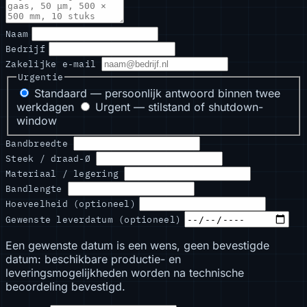
Naam
Bedrijf
Zakelijke e-mail
Urgentie
Standaard — persoonlijk antwoord binnen twee
werkdagen
Urgent — stilstand of shutdown-
window
Bandbreedte
Steek / draad-Ø
Materiaal / legering
Bandlengte
Hoeveelheid (optioneel)
Gewenste leverdatum (optioneel)
Een gewenste datum is een wens, geen bevestigde
datum: beschikbare productie- en
leveringsmogelijkheden worden na technische
beoordeling bevestigd.