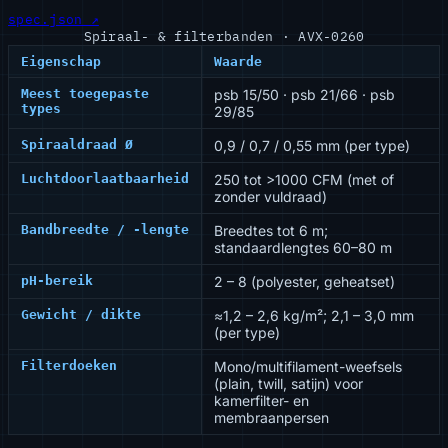
spec.json ↗
Spiraal- & filterbanden · AVX-0260
Eigenschap
Waarde
Meest toegepaste
psb 15/50 · psb 21/66 · psb
types
29/85
Spiraaldraad Ø
0,9 / 0,7 / 0,55 mm (per type)
Luchtdoorlaatbaarheid
250 tot >1000 CFM (met of
zonder vuldraad)
Bandbreedte / -lengte
Breedtes tot 6 m;
standaardlengtes 60–80 m
pH-bereik
2 – 8 (polyester, geheatset)
Gewicht / dikte
≈1,2 – 2,6 kg/m²; 2,1 – 3,0 mm
(per type)
Filterdoeken
Mono/multifilament-weefsels
(plain, twill, satijn) voor
kamerfilter- en
membraanpersen