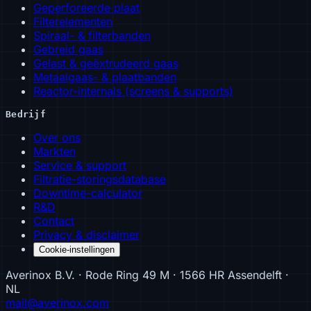
Geperforeerde plaat
Filterelementen
Spiraal- & filterbanden
Gebreid gaas
Gelast & geëxtrudeerd gaas
Metaalgaas- & plaatbanden
Reactor-internals (screens & supports)
Bedrijf
Over ons
Markten
Service & support
Filtratie-storingsdatabase
Downtime-calculator
R&D
Contact
Privacy & disclaimer
Cookie-instellingen
Averinox B.V. · Rode Ring 49 M · 1566 HR Assendelft ·
NL
mail@averinox.com