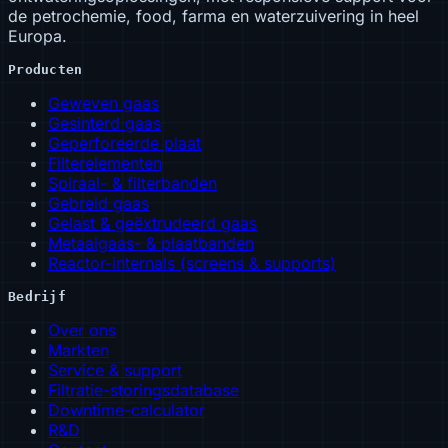
de petrochemie, food, farma en waterzuivering in heel
Europa.
Producten
Geweven gaas
Gesinterd gaas
Geperforeerde plaat
Filterelementen
Spiraal- & filterbanden
Gebreid gaas
Gelast & geëxtrudeerd gaas
Metaalgaas- & plaatbanden
Reactor-internals (screens & supports)
Bedrijf
Over ons
Markten
Service & support
Filtratie-storingsdatabase
Downtime-calculator
R&D