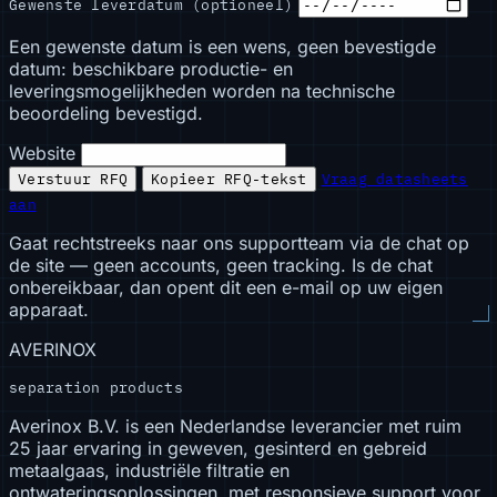
Gewenste leverdatum (optioneel)
Een gewenste datum is een wens, geen bevestigde
datum: beschikbare productie- en
leveringsmogelijkheden worden na technische
beoordeling bevestigd.
Website
Verstuur RFQ
Kopieer RFQ-tekst
Vraag datasheets
aan
Gaat rechtstreeks naar ons supportteam via de chat op
de site — geen accounts, geen tracking. Is de chat
onbereikbaar, dan opent dit een e-mail op uw eigen
apparaat.
AVERINOX
separation products
Averinox B.V. is een Nederlandse leverancier met ruim
25 jaar ervaring in geweven, gesinterd en gebreid
metaalgaas, industriële filtratie en
ontwateringsoplossingen, met responsieve support voor