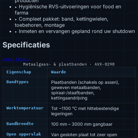
producten
Hygiënische RVS-uitvoeringen voor food en
▸
farma
Compleet pakket: band, kettingwielen,
▸
toebehoren, montage
Inmeten en vervangen gepland rond uw shutdown
▸
Specificaties
spec.json ↗
Metaalgaas- & plaatbanden · AVX-0290
Eigenschap
Waarde
Bandtypes
Plaatbanden (schakels op assen),
geweven metaalbanden,
spiraal-/staafbanden,
kettingaandrijving
Werktemperatuur
Tot ~1100 °C met hittebestendige
legeringen
Bandbreedte
100 mm – 3000 mm gangbaar
Open oppervlak
Van gesloten plaat tot zeer open