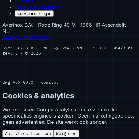
Contact
Privacy & disclaimer
Cookie-instellingen
Averinox B.V. · Rode Ring 49 M · 1566 HR Assendelft ·
NL
mail@averinox.com
Averinox B.V. · NL
dwg AVX-0290 · 1:1
mat. 304/316L
rev. B · © 2026
dwg AVX-0950 · consent
Cookies & analytics
We gebruiken Google Analytics om te zien welke
specificaties engineers zoeken. Geen marketingcookies,
geen advertenties. De site werkt ook zonder.
Analytics toestaan
Weigeren