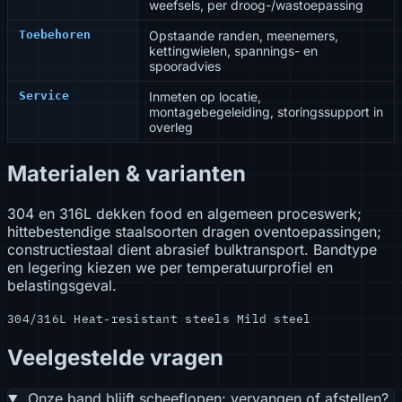
weefsels, per droog-/wastoepassing
Toebehoren
Opstaande randen, meenemers,
kettingwielen, spannings- en
spooradvies
Service
Inmeten op locatie,
montagebegeleiding, storingssupport in
overleg
Materialen & varianten
304 en 316L dekken food en algemeen proceswerk;
hittebestendige staalsoorten dragen oventoepassingen;
constructiestaal dient abrasief bulktransport. Bandtype
en legering kiezen we per temperatuurprofiel en
belastingsgeval.
304/316L
Heat-resistant steels
Mild steel
Veelgestelde vragen
Onze band blijft scheeflopen: vervangen of afstellen?