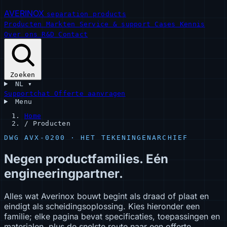
AVERINOX
separation products
Producten
Markten
Service & support
Cases
Kennis
Over ons
R&D
Contact
Zoeken
NL
▾
Supportchat
Offerte aanvragen
Menu
Home
/
Producten
DWG AVX-0200 · HET TEKENINGENARCHIEF
Negen productfamilies. Eén
engineeringpartner.
Alles wat Averinox bouwt begint als draad of plaat en
eindigt als scheidingsoplossing. Kies hieronder een
familie; elke pagina bevat specificaties, toepassingen en
materialen, plus de snelste route naar een offerte.