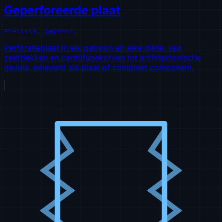
Geperforeerde plaat
Precisie, geponst.
Perforatieplaat in elk patroon en elke dikte, van
zeefdekken en centrifugekorven tot architectonische
gevels, geleverd als plaat of compleet component.