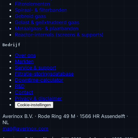
Filterelementen
Spiraal- & filterbanden
Gebreid gaas
Gelast & geëxtrudeerd gaas
Metaalgaas- & plaatbanden
Reactor-internals (screens & supports)
Bedrijf
Over ons
Markten
Service & support
Filtratie-storingsdatabase
Downtime-calculator
R&D
Contact
Privacy & disclaimer
Cookie-instellingen
Averinox B.V. · Rode Ring 49 M · 1566 HR Assendelft ·
NL
mail@averinox.com