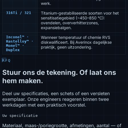
werk.
316Ti / 321
Titanium-gestabiliseerde soorten voor het
sensitisatiegebied (~450–850 °C):
ovendelen, oververhitterzones,
expansiebalgen.
Inconel™ ·
Wanneer temperatuur of chemie RVS
Hastelloy™ ·
diskwalificeert. Bij Averinox dagelijkse
Monel™ ·
praktijk, geen uitzondering.
Duplex
RFQ
Stuur ons de tekening. Of laat ons
hem maken.
Deel uw specificaties, een schets of een versleten
exemplaar. Onze engineers reageren binnen twee
werkdagen met een praktisch voorstel.
Uw specificatie
Materiaal, maas-/poriegrootte, afmetingen, aantal — of