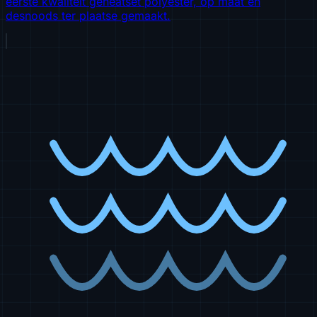
eerste kwaliteit geheatset polyester, op maat en
desnoods ter plaatse gemaakt.