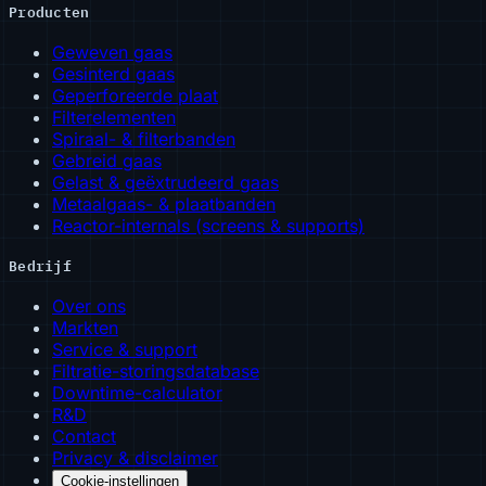
Producten
Geweven gaas
Gesinterd gaas
Geperforeerde plaat
Filterelementen
Spiraal- & filterbanden
Gebreid gaas
Gelast & geëxtrudeerd gaas
Metaalgaas- & plaatbanden
Reactor-internals (screens & supports)
Bedrijf
Over ons
Markten
Service & support
Filtratie-storingsdatabase
Downtime-calculator
R&D
Contact
Privacy & disclaimer
Cookie-instellingen