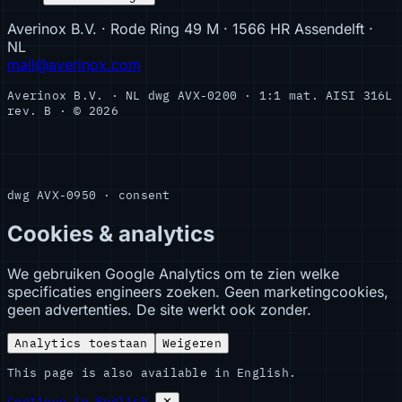
Averinox B.V. · Rode Ring 49 M · 1566 HR Assendelft ·
NL
mail@averinox.com
Averinox B.V. · NL
dwg AVX-0200 · 1:1
mat. AISI 316L
rev. B · © 2026
dwg AVX-0950 · consent
Cookies & analytics
We gebruiken Google Analytics om te zien welke
specificaties engineers zoeken. Geen marketingcookies,
geen advertenties. De site werkt ook zonder.
Analytics toestaan
Weigeren
This page is also available in English.
Continue in English
✕