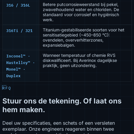
316 / 316L
Betere putcorrosieweerstand bij pekel,
zwavelhoudend water en chloriden. De
standaard voor corrosief en hygiënisch
werk.
316Ti / 321
Titanium-gestabiliseerde soorten voor het
sensitisatiegebied (~450–850 °C):
ovendelen, oververhitterzones,
expansiebalgen.
Inconel™ ·
Wanneer temperatuur of chemie RVS
diskwalificeert. Bij Averinox dagelijkse
Hastelloy™ ·
praktijk, geen uitzondering.
Monel™ ·
Duplex
RFQ
Stuur ons de tekening. Of laat ons
hem maken.
Deel uw specificaties, een schets of een versleten
exemplaar. Onze engineers reageren binnen twee