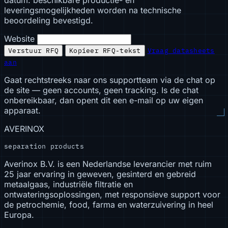
datum: beschikbare productie- en
leveringsmogelijkheden worden na technische
beoordeling bevestigd.
Website
Verstuur RFQ
Kopieer RFQ-tekst
Vraag datasheets
aan
Gaat rechtstreeks naar ons supportteam via de chat op
de site — geen accounts, geen tracking. Is de chat
onbereikbaar, dan opent dit een e-mail op uw eigen
apparaat.
AVERINOX
separation products
Averinox B.V. is een Nederlandse leverancier met ruim
25 jaar ervaring in geweven, gesinterd en gebreid
metaalgaas, industriële filtratie en
ontwateringsoplossingen, met responsieve support voor
de petrochemie, food, farma en waterzuivering in heel
Europa.