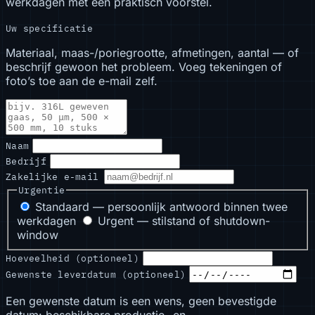
werkdagen met een praktisch voorstel.
Uw specificatie
Materiaal, maas-/poriegrootte, afmetingen, aantal — of
beschrijf gewoon het probleem. Voeg tekeningen of
foto’s toe aan de e-mail zelf.
Naam
Bedrijf
Zakelijke e-mail
Urgentie
Standaard — persoonlijk antwoord binnen twee
werkdagen
Urgent — stilstand of shutdown-
window
Hoeveelheid (optioneel)
Gewenste leverdatum (optioneel)
Een gewenste datum is een wens, geen bevestigde