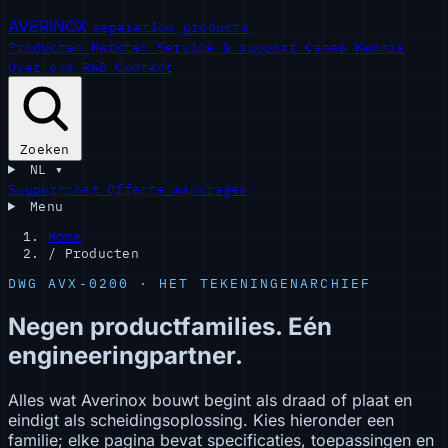
AVERINOX
separation products
Producten
Markten
Service & support
Cases
Kennis
Over ons
R&D
Contact
Zoeken
NL
▾
Supportchat
Offerte aanvragen
Menu
Home
/
Producten
DWG AVX-0200 · HET TEKENINGENARCHIEF
Negen productfamilies. Eén
engineeringpartner.
Alles wat Averinox bouwt begint als draad of plaat en
eindigt als scheidingsoplossing. Kies hieronder een
familie; elke pagina bevat specificaties, toepassingen en