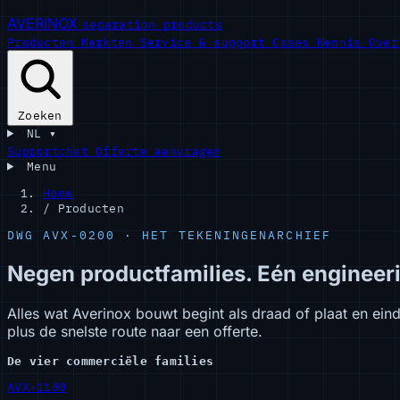
AVERINOX
separation products
Producten
Markten
Service & support
Cases
Kennis
Ove
Zoeken
NL
▾
Supportchat
Offerte aanvragen
Menu
Home
/
Producten
DWG AVX-0200 · HET TEKENINGENARCHIEF
Negen productfamilies. Eén engineer
Alles wat Averinox bouwt begint als draad of plaat en eind
plus de snelste route naar een offerte.
De vier commerciële families
AVX-1100