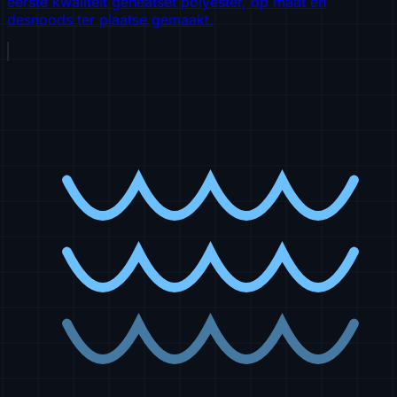
eerste kwaliteit geheatset polyester, op maat en
desnoods ter plaatse gemaakt.