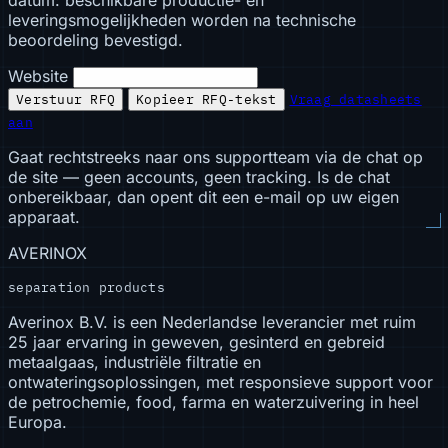
datum: beschikbare productie- en
leveringsmogelijkheden worden na technische
beoordeling bevestigd.
Website
Verstuur RFQ
Kopieer RFQ-tekst
Vraag datasheets
aan
Gaat rechtstreeks naar ons supportteam via de chat op
de site — geen accounts, geen tracking. Is de chat
onbereikbaar, dan opent dit een e-mail op uw eigen
apparaat.
AVERINOX
separation products
Averinox B.V. is een Nederlandse leverancier met ruim
25 jaar ervaring in geweven, gesinterd en gebreid
metaalgaas, industriële filtratie en
ontwateringsoplossingen, met responsieve support voor
de petrochemie, food, farma en waterzuivering in heel
Europa.