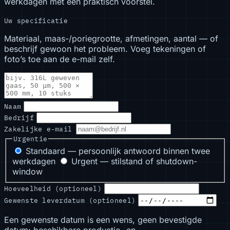
werkdagen met een praktisch voorstel.
Uw specificatie
Materiaal, maas-/poriegrootte, afmetingen, aantal — of
beschrijf gewoon het probleem. Voeg tekeningen of
foto’s toe aan de e-mail zelf.
Naam
Bedrijf
Zakelijke e-mail
Urgentie
Standaard — persoonlijk antwoord binnen twee
werkdagen
Urgent — stilstand of shutdown-
window
Hoeveelheid (optioneel)
Gewenste leverdatum (optioneel)
Een gewenste datum is een wens, geen bevestigde