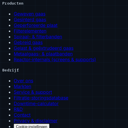
Producten
Geweven gaas
Gesinterd gaas
Geperforeerde plaat
Filterelementen
Spiraal- & filterbanden
Gebreid gaas
Gelast & geëxtrudeerd gaas
Metaalgaas- & plaatbanden
Reactor-internals (screens & supports)
Bedrijf
Over ons
Markten
Service & support
Filtratie-storingsdatabase
Downtime-calculator
R&D
Contact
Privacy & disclaimer
Cookie-instellingen