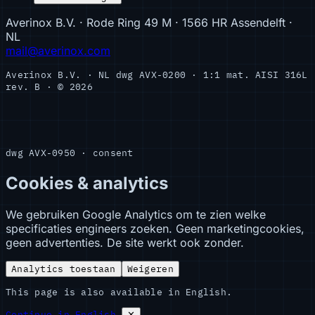
Averinox B.V. · Rode Ring 49 M · 1566 HR Assendelft ·
NL
mail@averinox.com
Averinox B.V. · NL
dwg AVX-0200 · 1:1
mat. AISI 316L
rev. B · © 2026
dwg AVX-0950 · consent
Cookies & analytics
We gebruiken Google Analytics om te zien welke
specificaties engineers zoeken. Geen marketingcookies,
geen advertenties. De site werkt ook zonder.
Analytics toestaan
Weigeren
This page is also available in English.
Continue in English
✕