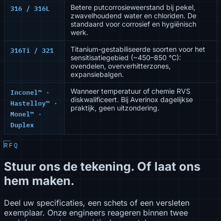
316 / 316L
Betere putcorrosieweerstand bij pekel,
zwavelhoudend water en chloriden. De
standaard voor corrosief en hygiënisch
werk.
316Ti / 321
Titanium-gestabiliseerde soorten voor het
sensitisatiegebied (~450–850 °C):
ovendelen, oververhitterzones,
expansiebalgen.
Inconel™ ·
Wanneer temperatuur of chemie RVS
diskwalificeert. Bij Averinox dagelijkse
Hastelloy™ ·
praktijk, geen uitzondering.
Monel™ ·
Duplex
RFQ
Stuur ons de tekening. Of laat ons
hem maken.
Deel uw specificaties, een schets of een versleten
exemplaar. Onze engineers reageren binnen twee