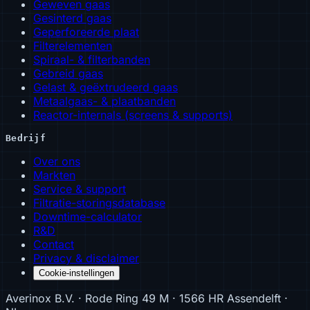
Geweven gaas
Gesinterd gaas
Geperforeerde plaat
Filterelementen
Spiraal- & filterbanden
Gebreid gaas
Gelast & geëxtrudeerd gaas
Metaalgaas- & plaatbanden
Reactor-internals (screens & supports)
Bedrijf
Over ons
Markten
Service & support
Filtratie-storingsdatabase
Downtime-calculator
R&D
Contact
Privacy & disclaimer
Cookie-instellingen
Averinox B.V. · Rode Ring 49 M · 1566 HR Assendelft ·