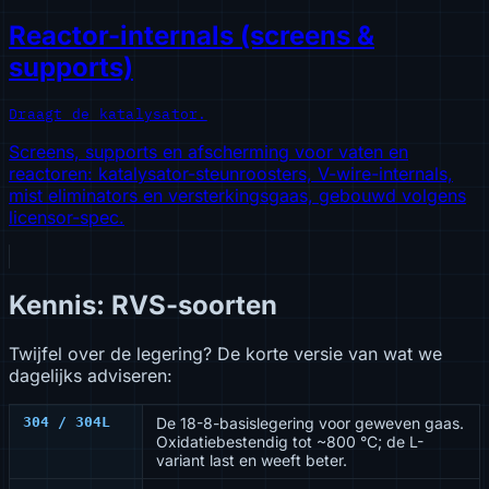
Reactor-internals (screens &
supports)
Draagt de katalysator.
Screens, supports en afscherming voor vaten en
reactoren: katalysator-steunroosters, V-wire-internals,
mist eliminators en versterkingsgaas, gebouwd volgens
licensor-spec.
Kennis: RVS-soorten
Twijfel over de legering? De korte versie van wat we
dagelijks adviseren:
304 / 304L
De 18-8-basislegering voor geweven gaas.
Oxidatiebestendig tot ~800 °C; de L-
variant last en weeft beter.