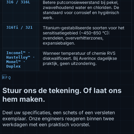
316 / 316L
Betere putcorrosieweerstand bij pekel,
zwavelhoudend water en chloriden. De
standaard voor corrosief en hygiënisch
werk.
316Ti / 321
Titanium-gestabiliseerde soorten voor het
sensitisatiegebied (~450–850 °C):
ovendelen, oververhitterzones,
expansiebalgen.
Inconel™ ·
Wanneer temperatuur of chemie RVS
Hastelloy™ ·
diskwalificeert. Bij Averinox dagelijkse
Monel™ ·
praktijk, geen uitzondering.
Duplex
RFQ
Stuur ons de tekening. Of laat ons
hem maken.
Deel uw specificaties, een schets of een versleten
exemplaar. Onze engineers reageren binnen twee
werkdagen met een praktisch voorstel.