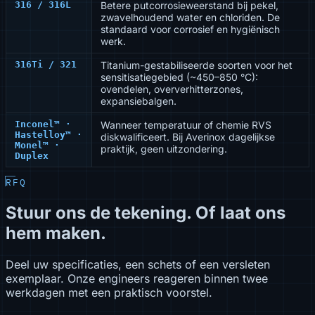
316 / 316L
Betere putcorrosieweerstand bij pekel,
zwavelhoudend water en chloriden. De
standaard voor corrosief en hygiënisch
werk.
316Ti / 321
Titanium-gestabiliseerde soorten voor het
sensitisatiegebied (~450–850 °C):
ovendelen, oververhitterzones,
expansiebalgen.
Inconel™ ·
Wanneer temperatuur of chemie RVS
Hastelloy™ ·
diskwalificeert. Bij Averinox dagelijkse
Monel™ ·
praktijk, geen uitzondering.
Duplex
RFQ
Stuur ons de tekening. Of laat ons
hem maken.
Deel uw specificaties, een schets of een versleten
exemplaar. Onze engineers reageren binnen twee
werkdagen met een praktisch voorstel.