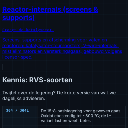
Reactor-internals (screens &
supports)
Draagt de katalysator.
Screens, supports en afscherming voor vaten en
reactoren: katalysator-steunroosters, V-wire-internals,
mist eliminators en versterkingsgaas, gebouwd volgens
licensor-spec.
Kennis: RVS-soorten
Twijfel over de legering? De korte versie van wat we
dagelijks adviseren:
304 / 304L
De 18-8-basislegering voor geweven gaas.
Oxidatiebestendig tot ~800 °C; de L-
variant last en weeft beter.