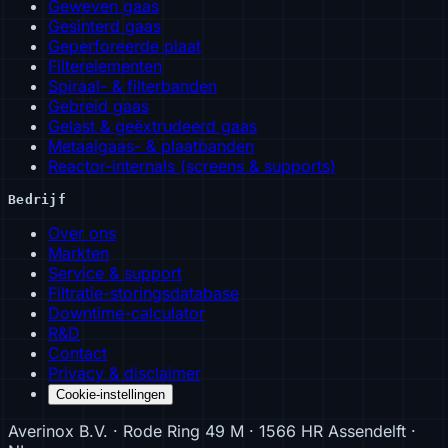
Geweven gaas
Gesinterd gaas
Geperforeerde plaat
Filterelementen
Spiraal- & filterbanden
Gebreid gaas
Gelast & geëxtrudeerd gaas
Metaalgaas- & plaatbanden
Reactor-internals (screens & supports)
Bedrijf
Over ons
Markten
Service & support
Filtratie-storingsdatabase
Downtime-calculator
R&D
Contact
Privacy & disclaimer
Cookie-instellingen
Averinox B.V. · Rode Ring 49 M · 1566 HR Assendelft ·