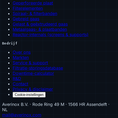
Geperforeerde plaat
Filterelementen
Spiraal- & filterbanden
Gebreid gaas
Gelast & geëxtrudeerd gaas
Metaalgaas- & plaatbanden
Reactor-internals (screens & supports)
Bedrijf
Over ons
Markten
Service & support
Filtratie-storingsdatabase
Downtime-calculator
R&D
Contact
Privacy & disclaimer
Cookie-instellingen
Averinox B.V. · Rode Ring 49 M · 1566 HR Assendelft ·
NL
mail@averinox.com