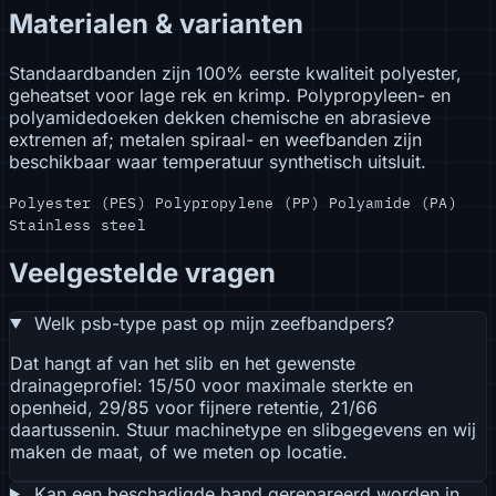
Materialen & varianten
Standaardbanden zijn 100% eerste kwaliteit polyester,
geheatset voor lage rek en krimp. Polypropyleen- en
polyamidedoeken dekken chemische en abrasieve
extremen af; metalen spiraal- en weefbanden zijn
beschikbaar waar temperatuur synthetisch uitsluit.
Polyester (PES)
Polypropylene (PP)
Polyamide (PA)
Stainless steel
Veelgestelde vragen
Welk psb-type past op mijn zeefbandpers?
Dat hangt af van het slib en het gewenste
drainageprofiel: 15/50 voor maximale sterkte en
openheid, 29/85 voor fijnere retentie, 21/66
daartussenin. Stuur machinetype en slibgegevens en wij
maken de maat, of we meten op locatie.
Kan een beschadigde band gerepareerd worden in