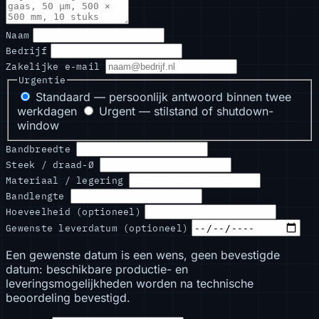
Naam
Bedrijf
Zakelijke e-mail
Urgentie
Standaard — persoonlijk antwoord binnen twee
werkdagen
Urgent — stilstand of shutdown-
window
Bandbreedte
Steek / draad-Ø
Materiaal / legering
Bandlengte
Hoeveelheid (optioneel)
Gewenste leverdatum (optioneel)
Een gewenste datum is een wens, geen bevestigde
datum: beschikbare productie- en
leveringsmogelijkheden worden na technische
beoordeling bevestigd.