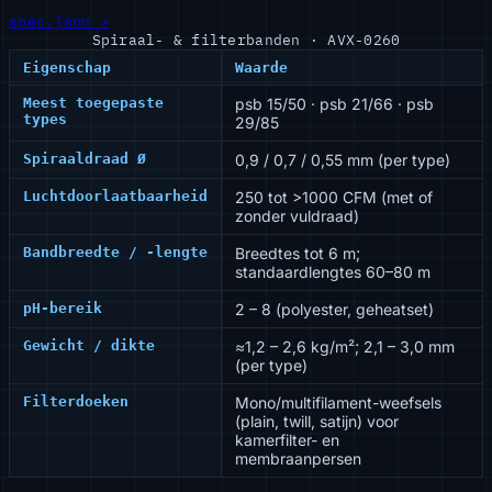
spec.json ↗
Spiraal- & filterbanden · AVX-0260
Eigenschap
Waarde
Meest toegepaste
psb 15/50 · psb 21/66 · psb
types
29/85
Spiraaldraad Ø
0,9 / 0,7 / 0,55 mm (per type)
Luchtdoorlaatbaarheid
250 tot >1000 CFM (met of
zonder vuldraad)
Bandbreedte / -lengte
Breedtes tot 6 m;
standaardlengtes 60–80 m
pH-bereik
2 – 8 (polyester, geheatset)
Gewicht / dikte
≈1,2 – 2,6 kg/m²; 2,1 – 3,0 mm
(per type)
Filterdoeken
Mono/multifilament-weefsels
(plain, twill, satijn) voor
kamerfilter- en
membraanpersen