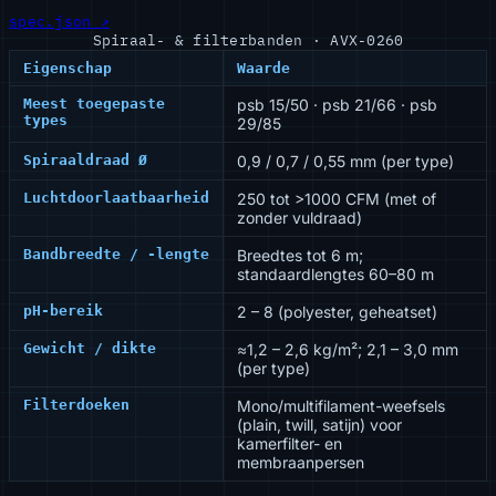
spec.json ↗
Spiraal- & filterbanden · AVX-0260
Eigenschap
Waarde
Meest toegepaste
psb 15/50 · psb 21/66 · psb
types
29/85
Spiraaldraad Ø
0,9 / 0,7 / 0,55 mm (per type)
Luchtdoorlaatbaarheid
250 tot >1000 CFM (met of
zonder vuldraad)
Bandbreedte / -lengte
Breedtes tot 6 m;
standaardlengtes 60–80 m
pH-bereik
2 – 8 (polyester, geheatset)
Gewicht / dikte
≈1,2 – 2,6 kg/m²; 2,1 – 3,0 mm
(per type)
Filterdoeken
Mono/multifilament-weefsels
(plain, twill, satijn) voor
kamerfilter- en
membraanpersen