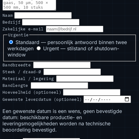
Naam
Bedrijf
Zakelijke e-mail
Urgentie
Standaard — persoonlijk antwoord binnen twee
werkdagen
Urgent — stilstand of shutdown-
window
Bandbreedte
Steek / draad-Ø
Materiaal / legering
Bandlengte
Hoeveelheid (optioneel)
Gewenste leverdatum (optioneel)
Een gewenste datum is een wens, geen bevestigde
datum: beschikbare productie- en
leveringsmogelijkheden worden na technische
beoordeling bevestigd.