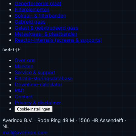
Geperforeerde plaat
Filterelementen
Spiraal- & filterbanden
Gebreid gaas
Gelast & geëxtrudeerd gaas
Metaalgaas- & plaatbanden
Reactor-internals (screens & supports)
Bedrijf
Over ons
Markten
Service & support
Filtratie-storingsdatabase
Downtime-calculator
R&D
Contact
Privacy & disclaimer
Cookie-instellingen
Averinox B.V. · Rode Ring 49 M · 1566 HR Assendelft ·
NL
mail@averinox.com