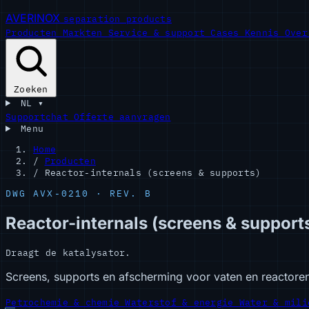
AVERINOX
separation products
Producten
Markten
Service & support
Cases
Kennis
Ove
Zoeken
NL
▾
Supportchat
Offerte aanvragen
Menu
Home
/
Producten
/
Reactor-internals (screens & supports)
DWG AVX-0210 · REV. B
Reactor-internals (screens & support
Draagt de katalysator.
Screens, supports en afscherming voor vaten en reactoren:
Petrochemie & chemie
Waterstof & energie
Water & mili