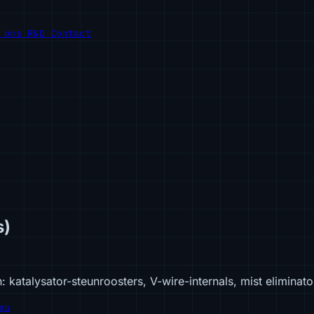
r ons
R&D
Contact
s)
 katalysator-steunroosters, V-wire-internals, mist elimina
eu