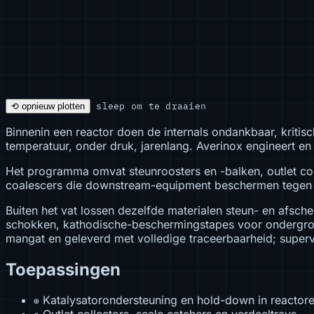
sleep om te draaien
⟲ opnieuw plotten
Binnenin een reactor doen de internals ondankbaar, kritis
temperatuur, onder druk, jarenlang. Averinox engineert en
Het programma omvat steunroosters en -balken, outlet coll
coalescers die downstream-equipment beschermen tegen
Buiten het vat lossen dezelfde materialen steun- en afsch
schokken, kathodische-beschermingstapes voor ondergrond
mangat en geleverd met volledige traceerbaarheid; super
Toepassingen
Katalysatorondersteuning en hold-down in reacto
⊕