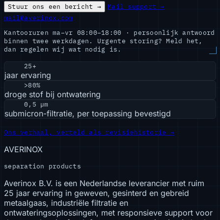
Stuur ons een bericht →
Mail support →
mail@averinox.com
Kantooruren ma–vr 08:00–18:00 · persoonlijk antwoord
binnen twee werkdagen. Urgente storing? Meld het,
dan regelen wij wat nodig is.
25+
jaar ervaring
>80%
droge stof bij ontwatering
0,5 µm
submicron-filtratie, per toepassing bevestigd
Ons verhaal, verteld als revisiehistorie
→
AVERINOX
separation products
Averinox B.V. is een Nederlandse leverancier met ruim
25 jaar ervaring in geweven, gesinterd en gebreid
metaalgaas, industriële filtratie en
ontwateringsoplossingen, met responsieve support voor