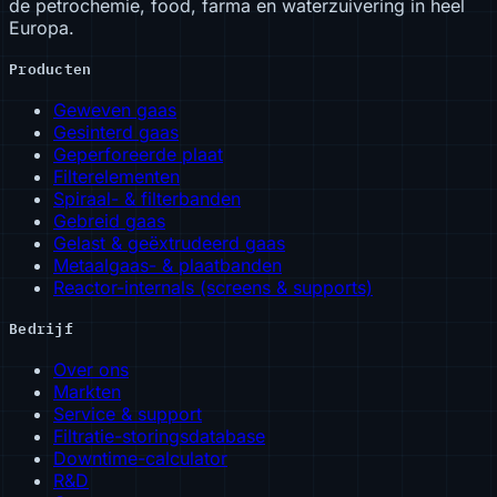
de petrochemie, food, farma en waterzuivering in heel
Europa.
Producten
Geweven gaas
Gesinterd gaas
Geperforeerde plaat
Filterelementen
Spiraal- & filterbanden
Gebreid gaas
Gelast & geëxtrudeerd gaas
Metaalgaas- & plaatbanden
Reactor-internals (screens & supports)
Bedrijf
Over ons
Markten
Service & support
Filtratie-storingsdatabase
Downtime-calculator
R&D