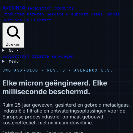
AVERINOX
separation products
Producten
Markten
Service & support
Cases
Kennis
Over ons
R&D
Contact
Zoeken
NL
▾
Supportchat
Offerte aanvragen
Menu
DWG AVX-0100 · REV. B · AVERINOX B.V.
Elke
micron
geëngineerd.
Elke
milliseconde
beschermd.
Ruim 25 jaar geweven, gesinterd en gebreid metaalgaas,
industriële filtratie en ontwateringsoplossingen voor de
Europese procesindustrie: op maat gebouwd,
kosteneffectief, met minimum downtime.
Getekend op spec. Gebouwd op spec.