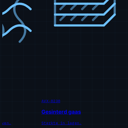
AVX-0230
AV
Gesinterd gaas
G
en.
Sterkte in lagen.
Pr