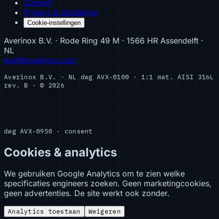
Contact
Privacy & disclaimer
Cookie-instellingen
Averinox B.V. · Rode Ring 49 M · 1566 HR Assendelft ·
NL
mail@averinox.com
Averinox B.V. · NL
dwg AVX-0100 · 1:1
mat. AISI 316L
rev. B · © 2026
dwg AVX-0950 · consent
Cookies & analytics
We gebruiken Google Analytics om te zien welke
specificaties engineers zoeken. Geen marketingcookies,
geen advertenties. De site werkt ook zonder.
Analytics toestaan
Weigeren