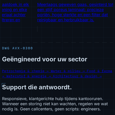
ldoek in elk
Meerlaags geweven gaas, gesinterd tot
Pe
ing en elke
een stijf poreus laminaat: precieze
di
riaal achter
poriën, hoge sterkte en een filter dat
ce
reren en
reinigbaar en herbruikbaar is.
ge
c
DWG AVX-0300
Geëngineerd voor uw sector
Petrochemie & chemie
→
Water & milieu
→
Food & farma
→
Waterstof & energie
→
Architectuur & design
→
Support die antwoordt.
Responsieve, klantgerichte hulp tijdens kantooruren.
Wanneer een storing niet kan wachten, regelen we wat
nodig is. Geen callcenters, geen scripts: engineers.