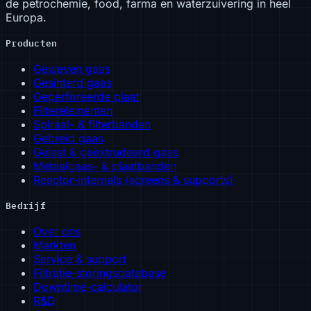
de petrochemie, food, farma en waterzuivering in heel
Europa.
Producten
Geweven gaas
Gesinterd gaas
Geperforeerde plaat
Filterelementen
Spiraal- & filterbanden
Gebreid gaas
Gelast & geëxtrudeerd gaas
Metaalgaas- & plaatbanden
Reactor-internals (screens & supports)
Bedrijf
Over ons
Markten
Service & support
Filtratie-storingsdatabase
Downtime-calculator
R&D