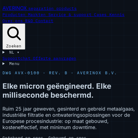
AVERINOX
separation products
Producten
Markten
Service & support
Cases
Kennis
Over ons
R&D
Contact
Zoeken
NL
▾
Supportchat
Offerte aanvragen
Menu
DWG AVX-0100 · REV. B · AVERINOX B.V.
Elke
micron
geëngineerd.
Elke
milliseconde
beschermd.
Ruim 25 jaar geweven, gesinterd en gebreid metaalgaas,
industriële filtratie en ontwateringsoplossingen voor de
Europese procesindustrie: op maat gebouwd,
kosteneffectief, met minimum downtime.
Getekend op spec. Gebouwd op spec.