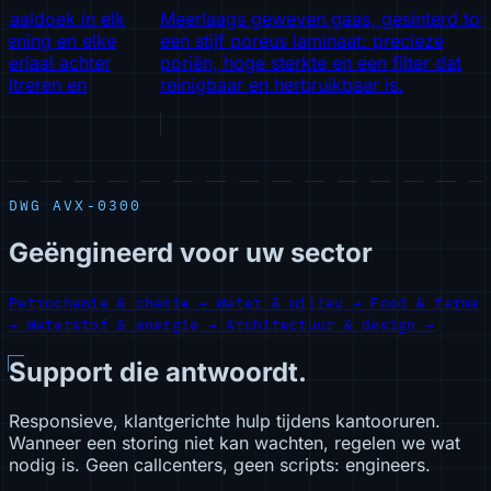
aldoek in elk
Meerlaags geweven gaas, gesinterd tot
Pe
ning en elke
een stijf poreus laminaat: precieze
d
riaal achter
poriën, hoge sterkte en een filter dat
c
treren en
reinigbaar en herbruikbaar is.
g
c
DWG AVX-0300
Geëngineerd voor uw sector
Petrochemie & chemie
→
Water & milieu
→
Food & farma
→
Waterstof & energie
→
Architectuur & design
→
Support die antwoordt.
Responsieve, klantgerichte hulp tijdens kantooruren.
Wanneer een storing niet kan wachten, regelen we wat
nodig is. Geen callcenters, geen scripts: engineers.