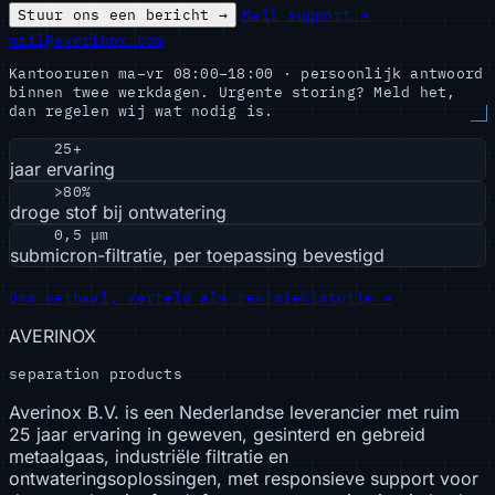
Stuur ons een bericht →
Mail support →
mail@averinox.com
Kantooruren ma–vr 08:00–18:00 · persoonlijk antwoord
binnen twee werkdagen. Urgente storing? Meld het,
dan regelen wij wat nodig is.
25+
jaar ervaring
>80%
droge stof bij ontwatering
0,5 µm
submicron-filtratie, per toepassing bevestigd
Ons verhaal, verteld als revisiehistorie
→
AVERINOX
separation products
Averinox B.V. is een Nederlandse leverancier met ruim
25 jaar ervaring in geweven, gesinterd en gebreid
metaalgaas, industriële filtratie en
ontwateringsoplossingen, met responsieve support voor