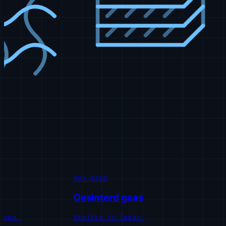
AVX-0230
A
Gesinterd gaas
G
en.
Sterkte in lagen.
P