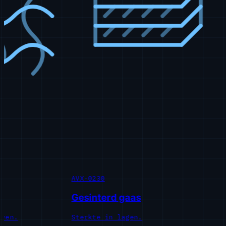
AVX-0230
AV
Gesinterd gaas
G
en.
Sterkte in lagen.
Pr