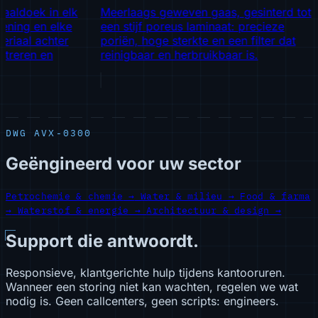
ldoek in elk
Meerlaags geweven gaas, gesinterd tot
Pe
ing en elke
een stijf poreus laminaat: precieze
di
iaal achter
poriën, hoge sterkte en een filter dat
ce
reren en
reinigbaar en herbruikbaar is.
ge
co
DWG AVX-0300
Geëngineerd voor uw sector
Petrochemie & chemie
→
Water & milieu
→
Food & farma
→
Waterstof & energie
→
Architectuur & design
→
Support die antwoordt.
Responsieve, klantgerichte hulp tijdens kantooruren.
Wanneer een storing niet kan wachten, regelen we wat
nodig is. Geen callcenters, geen scripts: engineers.