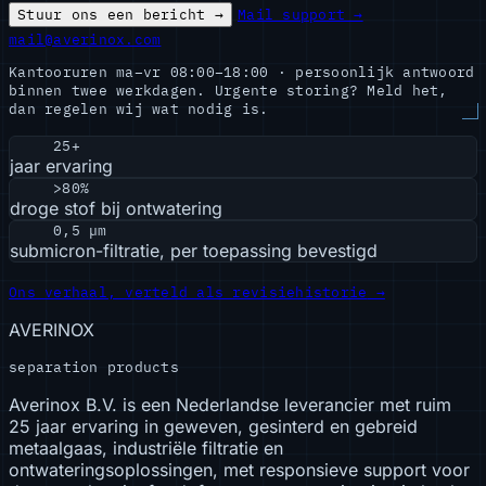
Stuur ons een bericht →
Mail support →
mail@averinox.com
Kantooruren ma–vr 08:00–18:00 · persoonlijk antwoord
binnen twee werkdagen. Urgente storing? Meld het,
dan regelen wij wat nodig is.
25+
jaar ervaring
>80%
droge stof bij ontwatering
0,5 µm
submicron-filtratie, per toepassing bevestigd
Ons verhaal, verteld als revisiehistorie
→
AVERINOX
separation products
Averinox B.V. is een Nederlandse leverancier met ruim
25 jaar ervaring in geweven, gesinterd en gebreid
metaalgaas, industriële filtratie en
ontwateringsoplossingen, met responsieve support voor