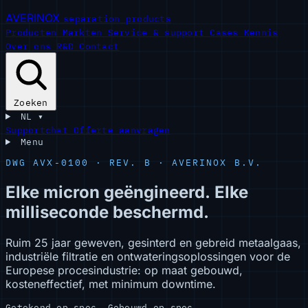
AVERINOX
separation products
Producten
Markten
Service & support
Cases
Kennis
Over ons
R&D
Contact
Zoeken
NL
▾
Supportchat
Offerte aanvragen
Menu
DWG AVX-0100 · REV. B · AVERINOX B.V.
Elke
micron
geëngineerd.
Elke
milliseconde
beschermd.
Ruim 25 jaar geweven, gesinterd en gebreid metaalgaas,
industriële filtratie en ontwateringsoplossingen voor de
Europese procesindustrie: op maat gebouwd,
kosteneffectief, met minimum downtime.
Getekend op spec. Gebouwd op spec.