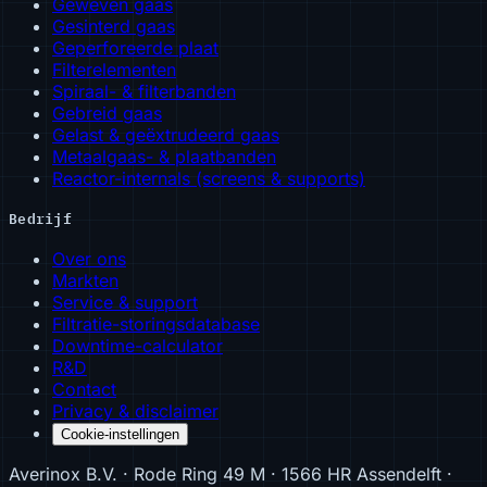
Geweven gaas
Gesinterd gaas
Geperforeerde plaat
Filterelementen
Spiraal- & filterbanden
Gebreid gaas
Gelast & geëxtrudeerd gaas
Metaalgaas- & plaatbanden
Reactor-internals (screens & supports)
Bedrijf
Over ons
Markten
Service & support
Filtratie-storingsdatabase
Downtime-calculator
R&D
Contact
Privacy & disclaimer
Cookie-instellingen
Averinox B.V. · Rode Ring 49 M · 1566 HR Assendelft ·