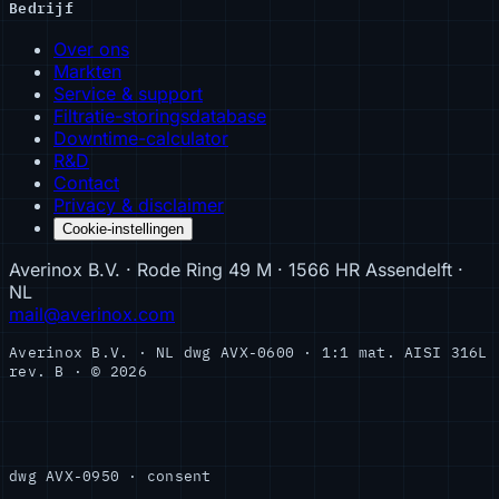
Bedrijf
Over ons
Markten
Service & support
Filtratie-storingsdatabase
Downtime-calculator
R&D
Contact
Privacy & disclaimer
Cookie-instellingen
Averinox B.V. · Rode Ring 49 M · 1566 HR Assendelft ·
NL
mail@averinox.com
Averinox B.V. · NL
dwg AVX-0600 · 1:1
mat. AISI 316L
rev. B · © 2026
dwg AVX-0950 · consent