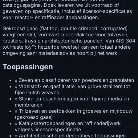
cataloguspagina. Doek leveren we uit voorraad of
geweven op specificatie, inclusief licensor-specificaties
voor reactor- en raffinaderijtoepassingen.
Gekroesd gaas (flat top, double crimped, corrugated)
voegt een stijf, vormvast oppervlak toe voor trilzeven,
roosters, trays en architectonische panelen. Van AISI 304
tot Hastelloy™: hetzelfde weefsel kan een totaal andere
omgeving aan; materiaaladvies hoort bij het werk.
Toepassingen
Zeven en classificeren van poeders en granulaten
⊕
Vloeistof- en gasfiltratie, van grove strainers tot
⊕
fijne Dutch weaves
Steun- en beschermlagen voor fijnere media en
⊕
membranen
Trilzeven en zeefdekken in groeves en mijnbouw
⊕
(gekroesd gaas)
Katalysatortoepassingen en raffinaderijwerk
⊕
volgens licensor-specificatie
Architectonische en decoratieve toepassingen
⊕