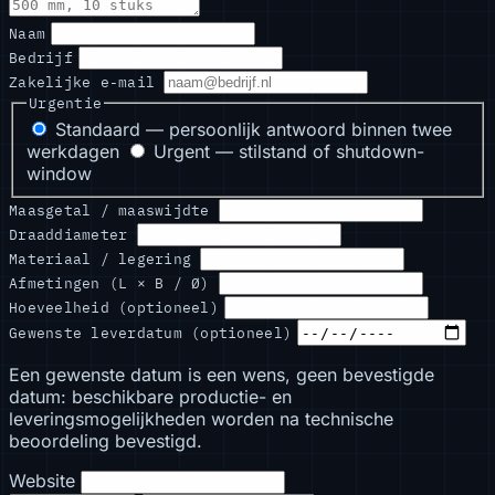
Naam
Bedrijf
Zakelijke e-mail
Urgentie
Standaard — persoonlijk antwoord binnen twee
werkdagen
Urgent — stilstand of shutdown-
window
Maasgetal / maaswijdte
Draaddiameter
Materiaal / legering
Afmetingen (L × B / Ø)
Hoeveelheid (optioneel)
Gewenste leverdatum (optioneel)
Een gewenste datum is een wens, geen bevestigde
datum: beschikbare productie- en
leveringsmogelijkheden worden na technische
beoordeling bevestigd.
Website