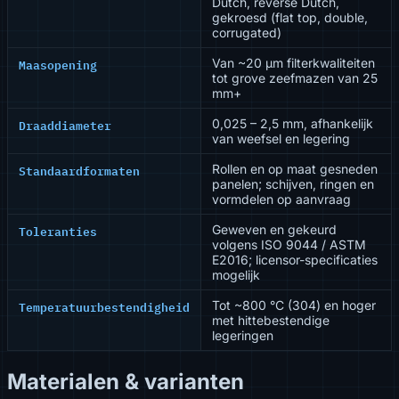
Dutch, reverse Dutch,
gekroesd (flat top, double,
corrugated)
Maasopening
Van ~20 µm filterkwaliteiten
tot grove zeefmazen van 25
mm+
Draaddiameter
0,025 – 2,5 mm, afhankelijk
van weefsel en legering
Standaardformaten
Rollen en op maat gesneden
panelen; schijven, ringen en
vormdelen op aanvraag
Toleranties
Geweven en gekeurd
volgens ISO 9044 / ASTM
E2016; licensor-specificaties
mogelijk
Temperatuurbestendigheid
Tot ~800 °C (304) en hoger
met hittebestendige
legeringen
Materialen & varianten