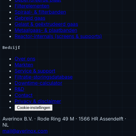
Filterelementen
Spiraal- & filterbanden
Gebreid gaas
Gelast & geëxtrudeerd gaas
Metaalgaas- & plaatbanden
Reactor-internals (screens & supports)
Bedrijf
Over ons
Markten
Service & support
Filtratie-storingsdatabase
Downtime-calculator
R&D
Contact
Privacy & disclaimer
Cookie-instellingen
Averinox B.V. · Rode Ring 49 M · 1566 HR Assendelft ·
NL
mail@averinox.com