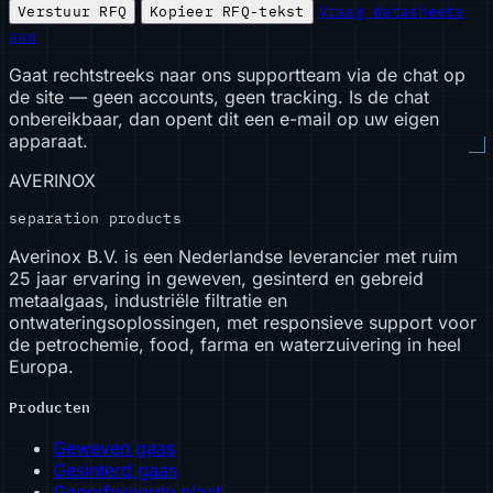
Verstuur RFQ
Kopieer RFQ-tekst
Vraag datasheets
aan
Gaat rechtstreeks naar ons supportteam via de chat op
de site — geen accounts, geen tracking. Is de chat
onbereikbaar, dan opent dit een e-mail op uw eigen
apparaat.
AVERINOX
separation products
Averinox B.V. is een Nederlandse leverancier met ruim
25 jaar ervaring in geweven, gesinterd en gebreid
metaalgaas, industriële filtratie en
ontwateringsoplossingen, met responsieve support voor
de petrochemie, food, farma en waterzuivering in heel
Europa.
Producten
Geweven gaas
Gesinterd gaas
Geperforeerde plaat