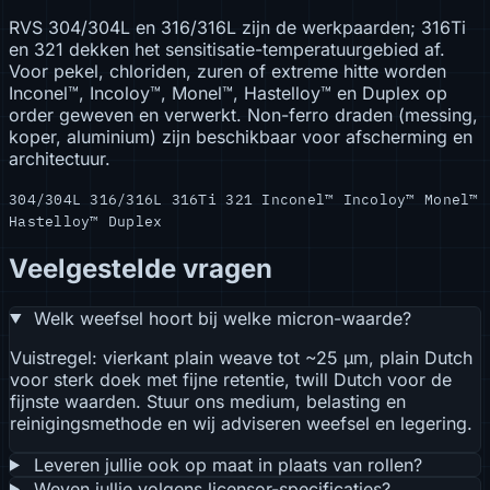
RVS 304/304L en 316/316L zijn de werkpaarden; 316Ti
en 321 dekken het sensitisatie-temperatuurgebied af.
Voor pekel, chloriden, zuren of extreme hitte worden
Inconel™, Incoloy™, Monel™, Hastelloy™ en Duplex op
order geweven en verwerkt. Non-ferro draden (messing,
koper, aluminium) zijn beschikbaar voor afscherming en
architectuur.
304/304L
316/316L
316Ti
321
Inconel™
Incoloy™
Monel™
Hastelloy™
Duplex
Veelgestelde vragen
Welk weefsel hoort bij welke micron-waarde?
Vuistregel: vierkant plain weave tot ~25 µm, plain Dutch
voor sterk doek met fijne retentie, twill Dutch voor de
fijnste waarden. Stuur ons medium, belasting en
reinigingsmethode en wij adviseren weefsel en legering.
Leveren jullie ook op maat in plaats van rollen?
Weven jullie volgens licensor-specificaties?