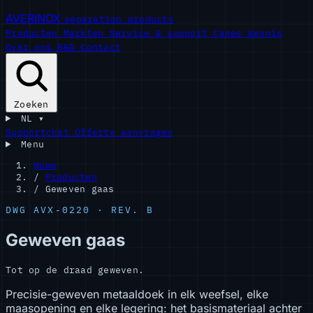
AVERINOX
separation products
Producten
Markten
Service & support
Cases
Kennis
Over ons
R&D
Contact
Zoeken
NL
▾
Supportchat
Offerte aanvragen
Menu
Home
/
Producten
/
Geweven gaas
DWG AVX-0220 · REV. B
Geweven gaas
Tot op de draad geweven.
Precisie-geweven metaaldoek in elk weefsel, elke
maasopening en elke legering: het basismateriaal achter